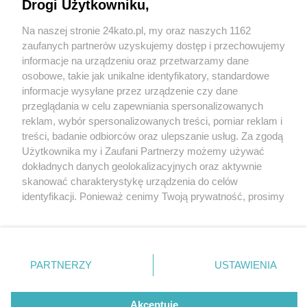
tajemnicze podziemia i szlak murali
Drogi Użytkowniku,
Na naszej stronie 24kato.pl, my oraz naszych 1162
Wydawca mediów
lokalnych
zaufanych partnerów uzyskujemy dostęp i przechowujemy
informacje na urządzeniu oraz przetwarzamy dane
osobowe, takie jak unikalne identyfikatory, standardowe
informacje wysyłane przez urządzenie czy dane
6 / 15
przeglądania w celu zapewniania spersonalizowanych
reklam, wybór spersonalizowanych treści, pomiar reklam i
Oswiecim starowka z
Nie zapomnij
treści, badanie odbiorców oraz ulepszanie usług. Za zgodą
zapoznać się z:
polityką prywatności
regulamin korzystania z portali
Użytkownika my i Zaufani Partnerzy możemy używać
pieknym starym rynkiem
Twoje
miasto
Skontakuj się
z nami
dokładnych danych geolokalizacyjnych oraz aktywnie
Piekary Śląskie
Kontakt
skanować charakterystykę urządzenia do celów
Chorzów
Wydawca
identyfikacji. Ponieważ cenimy Twoją prywatność, prosimy
Tarnowskie Góry
Redakcja
Ruda Śląska
Newsletter
o zgodę na korzystanie z tych technologii poprzez
Świętochłowice
Reklama
kliknięcie „Akceptuję”. Zgoda jest dobrowolna i zawsze
Tychy
możesz ją zmienić/wycofać klikając przycisk ustawień
Bytom
Katowice
prywatności znajdujący się w lewym dolnym rogu strony
REKLAMA
PARTNERZY
USTAWIENIA
Gliwice
. Niektóre rodzaje przetwarzania danych nie wymagają
Zabrze
Zagłębie
zgody użytkownika, ale masz prawo sprzeciwić się
takiemu przetwarzaniu. Preferencje będą miały
Akceptuję