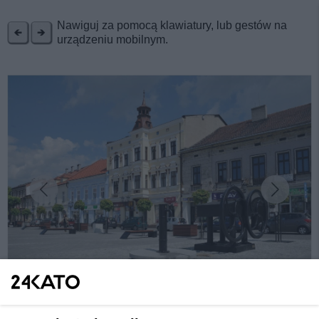
REKLAMA
Nawiguj za pomocą klawiatury, lub gestów na
urządzeniu mobilnym.
fot:
Turystyczny Oświęcim - wyprawa po skarb,