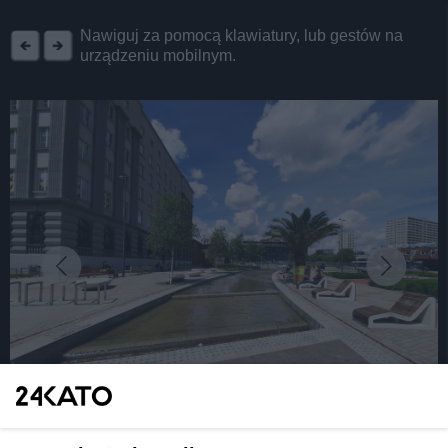
REKLAMA
Nawiguj za pomocą klawiatury, lub gestów na
urządzeniu mobilnym.
fot: