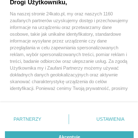
Drogi Użytkowniku,
Tylko dwie palmy na Rynku. Co się dzieje z
pozostałymi dwoma feniksami kanaryjskimi?
Na naszej stronie 24kato.pl, my oraz naszych 1160
Mamy odpowiedź
Wydawca mediów
lokalnych
zaufanych partnerów uzyskujemy dostęp i przechowujemy
informacje na urządzeniu oraz przetwarzamy dane
osobowe, takie jak unikalne identyfikatory, standardowe
informacje wysyłane przez urządzenie czy dane
5 / 6
przeglądania w celu zapewniania spersonalizowanych
reklam, wybór spersonalizowanych treści, pomiar reklam i
Palmy, Katowice Rynek, maj
Nie zapomnij
treści, badanie odbiorców oraz ulepszanie usług. Za zgodą
zapoznać się z:
polityką prywatności
regulamin korzystania z portali
Użytkownika my i Zaufani Partnerzy możemy używać
2021 r.
Twoje
miasto
Skontakuj się
z nami
dokładnych danych geolokalizacyjnych oraz aktywnie
Piekary Śląskie
Kontakt
skanować charakterystykę urządzenia do celów
Chorzów
Wydawca
identyfikacji. Ponieważ cenimy Twoją prywatność, prosimy
Palmy, Katowice Rynek, maj 2021 r.
Tarnowskie Góry
Redakcja
Ruda Śląska
Newsletter
o zgodę na korzystanie z tych technologii poprzez
Świętochłowice
Reklama
kliknięcie „Akceptuję”. Zgoda jest dobrowolna i zawsze
Tychy
możesz ją zmienić/wycofać klikając przycisk ustawień
Bytom
Katowice
prywatności znajdujący się w lewym dolnym rogu strony
REKLAMA
PARTNERZY
USTAWIENIA
Gliwice
. Niektóre rodzaje przetwarzania danych nie wymagają
Zabrze
Zagłębie
zgody użytkownika, ale masz prawo sprzeciwić się
takiemu przetwarzaniu. Preferencje będą miały
Akceptuję