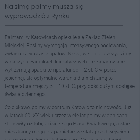
Na zimę palmy muszą się
wyprowadzić z Rynku
Palmami w Katowicach opiekuje się Zakład Zieleni
Miejskiej. Rośliny wymagają intensywnego podlewania,
zwłaszcza w czasie upałów. Nie są w stanie przeżyć zimy
w naszych warunkach klimatycznych. Te zahartowane
wytrzymują spadki temperatur do – 2 st. C w porze
jesiennej, ale optymalne warunki dla nich zimą to
temperatura między 5 – 10 st. C, przy dość dużym dostępie
światła dziennego.
Co ciekawe, palmy w centrum Katowic to nie nowość. Już
w latach 60. XX wieku przez wiele lat palmy w donicach
stanowiły ozdobę dzisiejszego Placu Kwiatowego, a starsi
mieszkańcy mogą też pamiętać, że stały przed wejściem
do głównego dworca kolejowego. Widać je na starych