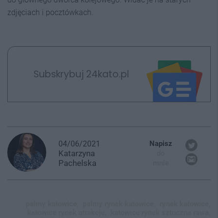
zdjęciach i pocztówkach.
Subskrybuj 24kato.pl
04/06/2021
Napisz
Katarzyna
do
Pachelska
mnie
palmy katowice,
palmy rynek katowice,
rynek katowice,
katowice rynek atrakcje,
katowice rynek sztuczna rawa,