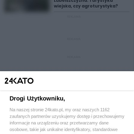
Lubelszczyzna. Turystyka
wiejska, czy agroturystyka?
REKLAMA
REKLAMA
REKLAMA
Drogi Użytkowniku,
Na naszej stronie 24kato.pl, my oraz naszych 1162
Wydawca mediów
lokalnych
zaufanych partnerów uzyskujemy dostęp i przechowujemy
informacje na urządzeniu oraz przetwarzamy dane
osobowe, takie jak unikalne identyfikatory, standardowe