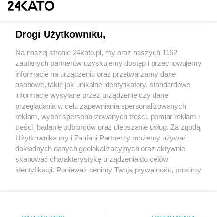
Drogi Użytkowniku,
Na naszej stronie 24kato.pl, my oraz naszych 1162
Wydawca mediów
lokalnych
zaufanych partnerów uzyskujemy dostęp i przechowujemy
informacje na urządzeniu oraz przetwarzamy dane
osobowe, takie jak unikalne identyfikatory, standardowe
informacje wysyłane przez urządzenie czy dane
przeglądania w celu zapewniania spersonalizowanych
reklam, wybór spersonalizowanych treści, pomiar reklam i
Nie zapomnij
treści, badanie odbiorców oraz ulepszanie usług. Za zgodą
zapoznać się z:
polityką prywatności
regulamin korzystania z portali
Użytkownika my i Zaufani Partnerzy możemy używać
Twoje
miasto
Skontakuj się
z nami
dokładnych danych geolokalizacyjnych oraz aktywnie
Piekary Śląskie
Kontakt
skanować charakterystykę urządzenia do celów
Chorzów
Wydawca
identyfikacji. Ponieważ cenimy Twoją prywatność, prosimy
Tarnowskie Góry
Redakcja
Ruda Śląska
Newsletter
o zgodę na korzystanie z tych technologii poprzez
Świętochłowice
Reklama
kliknięcie „Akceptuję”. Zgoda jest dobrowolna i zawsze
Tychy
możesz ją zmienić/wycofać klikając przycisk ustawień
Bytom
Katowice
prywatności znajdujący się w lewym dolnym rogu strony