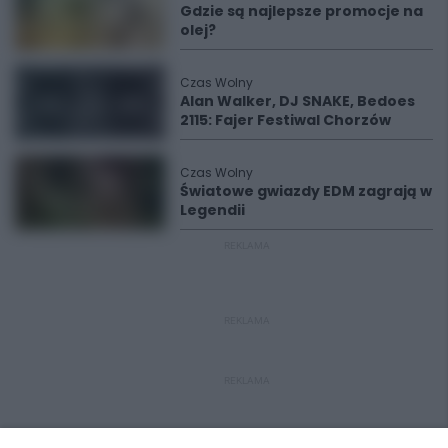
Gdzie są najlepsze promocje na
olej?
Czas Wolny
Alan Walker, DJ SNAKE, Bedoes
2115: Fajer Festiwal Chorzów
Czas Wolny
Światowe gwiazdy EDM zagrają w
Legendii
REKLAMA
REKLAMA
REKLAMA