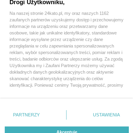
Drogi Użytkowniku,
Na naszej stronie 24kato.pl, my oraz naszych 1162
Wydawca mediów
lokalnych
zaufanych partnerów uzyskujemy dostęp i przechowujemy
informacje na urządzeniu oraz przetwarzamy dane
osobowe, takie jak unikalne identyfikatory, standardowe
informacje wysyłane przez urządzenie czy dane
przeglądania w celu zapewniania spersonalizowanych
reklam, wybór spersonalizowanych treści, pomiar reklam i
Nie zapomnij
treści, badanie odbiorców oraz ulepszanie usług. Za zgodą
zapoznać się z:
polityką prywatności
regulamin korzystania z portali
fot: Fot. 112Katowice Służby Ratunkowe
Użytkownika my i Zaufani Partnerzy możemy używać
Twoje
miasto
Skontakuj się
z nami
dokładnych danych geolokalizacyjnych oraz aktywnie
Ups! Śmierciarka z katowickiego MPGK zaliczyła
Piekary Śląskie
Kontakt
skanować charakterystykę urządzenia do celów
Chorzów
Wydawca
zjazd ze skarpy do rowu. Utrudnienia na ul.
identyfikacji. Ponieważ cenimy Twoją prywatność, prosimy
Tarnowskie Góry
Redakcja
Milowickiej
Ruda Śląska
Newsletter
o zgodę na korzystanie z tych technologii poprzez
Świętochłowice
Reklama
kliknięcie „Akceptuję”. Zgoda jest dobrowolna i zawsze
Tychy
3 / 3
możesz ją zmienić/wycofać klikając przycisk ustawień
Bytom
Katowice
prywatności znajdujący się w lewym dolnym rogu strony
Smieciarka katowice 02
PARTNERZY
USTAWIENIA
Gliwice
. Niektóre rodzaje przetwarzania danych nie wymagają
Zabrze
Zagłębie
zgody użytkownika, ale masz prawo sprzeciwić się
takiemu przetwarzaniu. Preferencje będą miały
Akceptuję