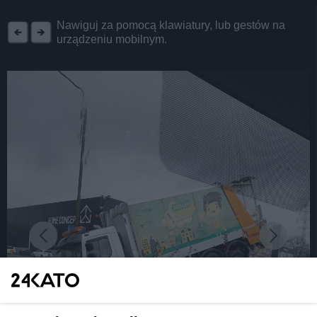
REKLAMA
Nawiguj za pomocą klawiatury, lub gestów na
urządzeniu mobilnym.