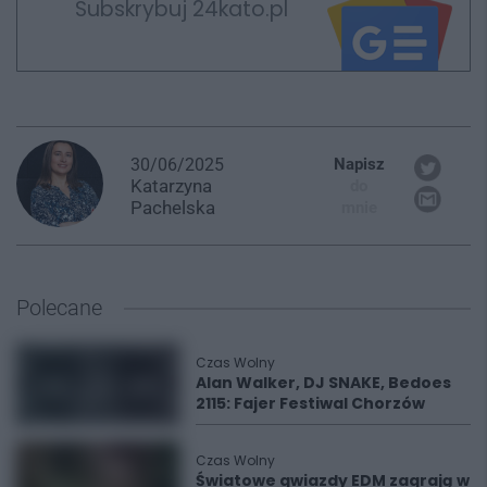
Subskrybuj 24kato.pl
30/06/2025
Napisz
Katarzyna
do
Pachelska
mnie
Polecane
Czas Wolny
Alan Walker, DJ SNAKE, Bedoes
2115: Fajer Festiwal Chorzów
Czas Wolny
Światowe gwiazdy EDM zagrają w