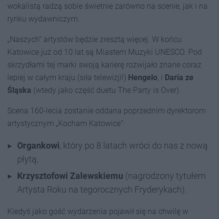
wokalistą radzą sobie świetnie zarówno na scenie, jak i na
rynku wydawniczym.
„Naszych” artystów będzie zresztą więcej. W końcu
Katowice już od 10 lat są Miastem Muzyki UNESCO. Pod
skrzydłami tej marki swoją karierę rozwijało znane coraz
lepiej w całym kraju (siła telewizji!)
Hengelo
, i
Daria ze
Śląska
(wtedy jako część duetu The Party is Over).
Scena 160-lecia zostanie oddana poprzednim dyrektorom
artystycznym „Kocham Katowice”:
Organkowi
, który po 8 latach wróci do nas z nową
płytą,
Krzysztofowi Zalewskiemu
(nagrodzony tytułem
Artysta Roku na tegorocznych Fryderykach).
Kiedyś jako gość wydarzenia pojawił się na chwilę w