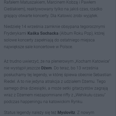
Rafałem Matuszakiem, Marcinem Kobzą i Pawłem
Cieślakiem), reaktywowany tylko na jakiś czas, rzadko
grający otwarte koncerty. Dla Katowic zrobi wyjątek.
Niedzielę 14 września zamknie obsypana tegorocznymi
Fryderykami
Kaśka Sochacka
(Album Roku Pop), której
solowe koncerty zapełniają do ostatniego miejsca
największe sale koncertowe w Polsce.
Aż trudno uwierzyć, że na plenerowym „Kocham Katowice”
nie wystąpił jeszcze
Dżem
. Do teraz, bo 13 września
posłuchamy tej legendy, w której śpiewa obecnie Sebastian
Riedel. A to nie jedyna atrakcja z udziałem Dżemu. Tego
samego dnia dziesiątki, a może setki gitarzystów zagrają
wraz z Dżemem niezapomniane riffy z „Wehikułu czasu”
podczas happeningu na katowickim Rynku.
Status legendy należy się też
Myslovitz
. Z nowym