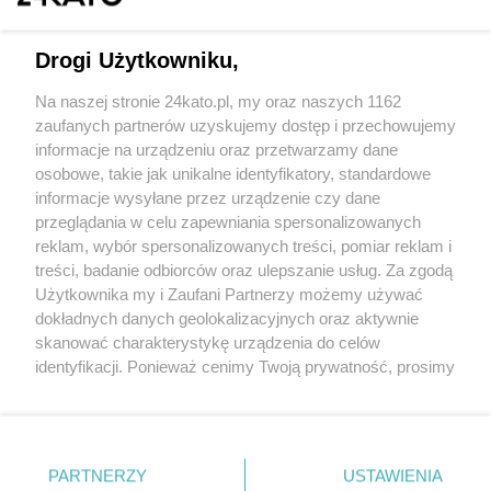
Drogi Użytkowniku,
Na naszej stronie 24kato.pl, my oraz naszych 1162
Wydawca mediów
lokalnych
zaufanych partnerów uzyskujemy dostęp i przechowujemy
informacje na urządzeniu oraz przetwarzamy dane
osobowe, takie jak unikalne identyfikatory, standardowe
informacje wysyłane przez urządzenie czy dane
przeglądania w celu zapewniania spersonalizowanych
reklam, wybór spersonalizowanych treści, pomiar reklam i
Nie zapomnij
treści, badanie odbiorców oraz ulepszanie usług. Za zgodą
zapoznać się z:
polityką prywatności
regulamin korzystania z portali
Użytkownika my i Zaufani Partnerzy możemy używać
Twoje
miasto
Skontakuj się
z nami
dokładnych danych geolokalizacyjnych oraz aktywnie
Piekary Śląskie
Kontakt
skanować charakterystykę urządzenia do celów
Chorzów
Wydawca
identyfikacji. Ponieważ cenimy Twoją prywatność, prosimy
Tarnowskie Góry
Redakcja
Ruda Śląska
Newsletter
o zgodę na korzystanie z tych technologii poprzez
Świętochłowice
Reklama
kliknięcie „Akceptuję”. Zgoda jest dobrowolna i zawsze
Tychy
możesz ją zmienić/wycofać klikając przycisk ustawień
Bytom
Katowice
prywatności znajdujący się w lewym dolnym rogu strony
PARTNERZY
USTAWIENIA
Gliwice
. Niektóre rodzaje przetwarzania danych nie wymagają