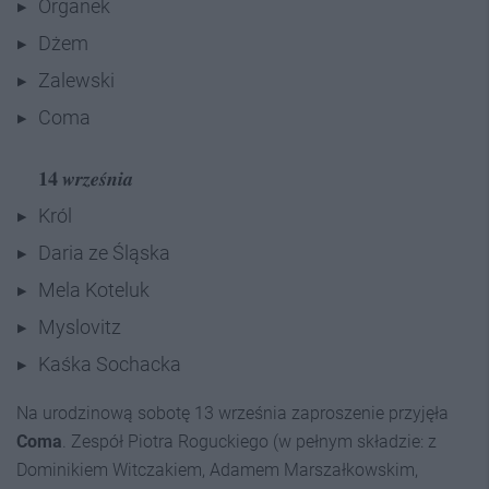
Organek
Dżem
Zalewski
Coma
𝟏𝟒 𝒘𝒓𝒛𝒆𝒔́𝒏𝒊𝒂
Król
Daria ze Śląska
Mela Koteluk
Myslovitz
Kaśka Sochacka
Na urodzinową sobotę 13 września zaproszenie przyjęła
Coma
. Zespół Piotra Roguckiego (w pełnym składzie: z
Dominikiem Witczakiem, Adamem Marszałkowskim,