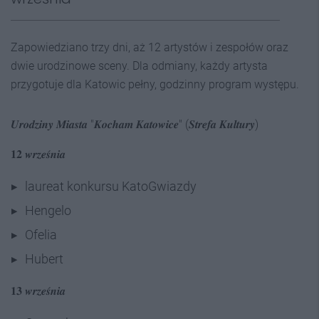
Zapowiedziano trzy dni, aż 12 artystów i zespołów oraz
dwie urodzinowe sceny. Dla odmiany, każdy artysta
przygotuje dla Katowic pełny, godzinny program występu.
𝑼𝒓𝒐𝒅𝒛𝒊𝒏𝒚 𝑴𝒊𝒂𝒔𝒕𝒂 "𝑲𝒐𝒄𝒉𝒂𝒎 𝑲𝒂𝒕𝒐𝒘𝒊𝒄𝒆" (𝑺𝒕𝒓𝒆𝒇𝒂 𝑲𝒖𝒍𝒕𝒖𝒓𝒚)
𝟏𝟐 𝒘𝒓𝒛𝒆𝒔́𝒏𝒊𝒂
laureat konkursu KatoGwiazdy
Hengelo
Ofelia
Hubert
𝟏𝟑 𝒘𝒓𝒛𝒆𝒔́𝒏𝒊𝒂