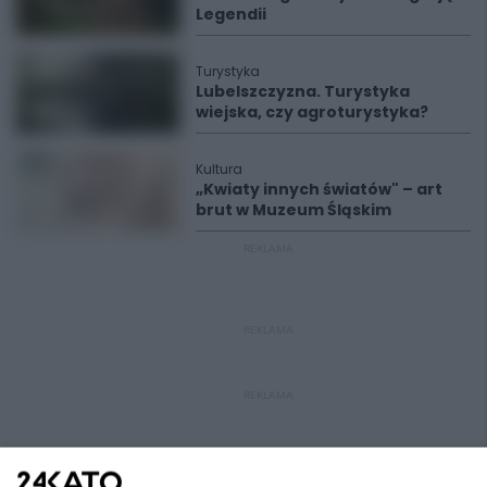
Legendii
Turystyka
Lubelszczyzna. Turystyka
wiejska, czy agroturystyka?
Kultura
„Kwiaty innych światów" – art
brut w Muzeum Śląskim
REKLAMA
REKLAMA
REKLAMA