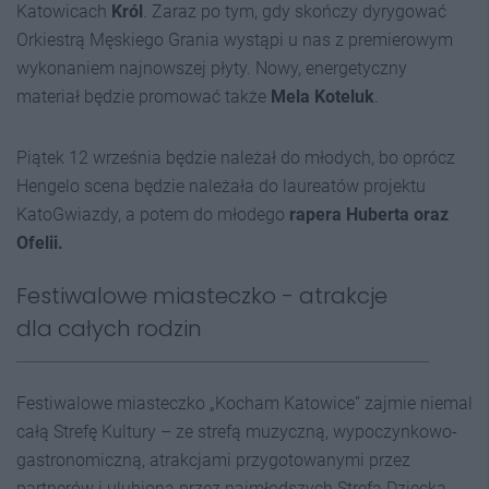
Katowicach
Król
. Zaraz po tym, gdy skończy dyrygować
Orkiestrą Męskiego Grania wystąpi u nas z premierowym
wykonaniem najnowszej płyty. Nowy, energetyczny
materiał będzie promować także
Mela Koteluk
.
Piątek 12 września będzie należał do młodych, bo oprócz
Hengelo scena będzie należała do laureatów projektu
KatoGwiazdy, a potem do młodego
rapera Huberta oraz
Ofelii.
Festiwalowe miasteczko - atrakcje
dla całych rodzin
Festiwalowe miasteczko „Kocham Katowice” zajmie niemal
całą Strefę Kultury – ze strefą muzyczną, wypoczynkowo-
gastronomiczną, atrakcjami przygotowanymi przez
partnerów i ulubioną przez najmłodszych Strefą Dziecka