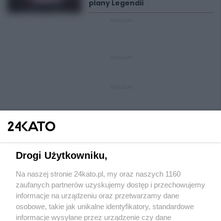
plany Legendii
REKLAMA
REKLAMA
REKLAMA
Drogi Użytkowniku,
Na naszej stronie 24kato.pl, my oraz naszych 1160
Wydawca mediów
lokalnych
zaufanych partnerów uzyskujemy dostęp i przechowujemy
informacje na urządzeniu oraz przetwarzamy dane
osobowe, takie jak unikalne identyfikatory, standardowe
informacje wysyłane przez urządzenie czy dane