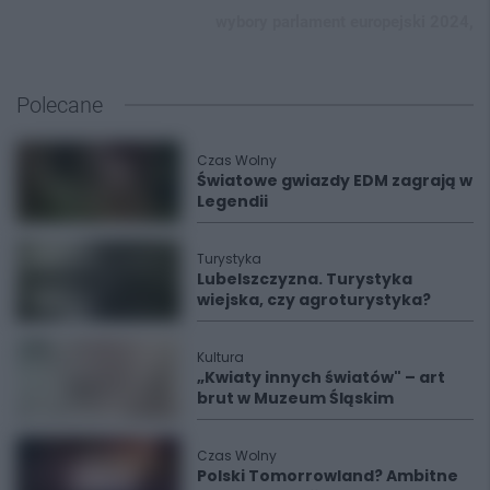
wybory parlament europejski 2024,
Polecane
Czas Wolny
Światowe gwiazdy EDM zagrają w
Legendii
Turystyka
Lubelszczyzna. Turystyka
wiejska, czy agroturystyka?
Kultura
„Kwiaty innych światów" – art
brut w Muzeum Śląskim
Czas Wolny
Polski Tomorrowland? Ambitne