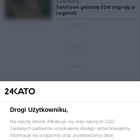
Czas Wolny
Światowe gwiazdy EDM zagrają w
Legendii
REKLAMA
REKLAMA
REKLAMA
Drogi Użytkowniku,
Na naszej stronie 24kato.pl, my oraz naszych 1162
Wydawca mediów
lokalnych
zaufanych partnerów uzyskujemy dostęp i przechowujemy
informacje na urządzeniu oraz przetwarzamy dane