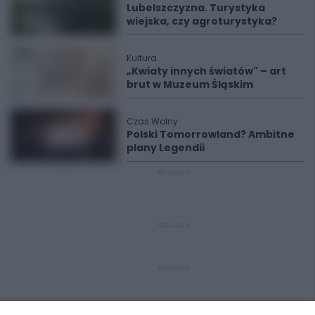
Lubelszczyzna. Turystyka
wiejska, czy agroturystyka?
Kultura
„Kwiaty innych światów" – art
brut w Muzeum Śląskim
Czas Wolny
Polski Tomorrowland? Ambitne
plany Legendii
REKLAMA
REKLAMA
REKLAMA