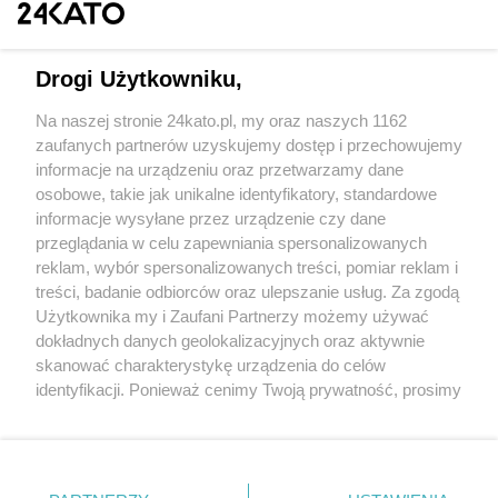
Drogi Użytkowniku,
Na naszej stronie 24kato.pl, my oraz naszych 1162
Wydawca mediów
lokalnych
zaufanych partnerów uzyskujemy dostęp i przechowujemy
informacje na urządzeniu oraz przetwarzamy dane
osobowe, takie jak unikalne identyfikatory, standardowe
informacje wysyłane przez urządzenie czy dane
przeglądania w celu zapewniania spersonalizowanych
reklam, wybór spersonalizowanych treści, pomiar reklam i
Nie zapomnij
treści, badanie odbiorców oraz ulepszanie usług. Za zgodą
zapoznać się z:
polityką prywatności
regulamin korzystania z portali
Użytkownika my i Zaufani Partnerzy możemy używać
Twoje
miasto
Skontakuj się
z nami
dokładnych danych geolokalizacyjnych oraz aktywnie
Piekary Śląskie
Kontakt
skanować charakterystykę urządzenia do celów
Chorzów
Wydawca
identyfikacji. Ponieważ cenimy Twoją prywatność, prosimy
Tarnowskie Góry
Redakcja
Ruda Śląska
Newsletter
o zgodę na korzystanie z tych technologii poprzez
Świętochłowice
Reklama
kliknięcie „Akceptuję”. Zgoda jest dobrowolna i zawsze
Tychy
możesz ją zmienić/wycofać klikając przycisk ustawień
Bytom
Katowice
prywatności znajdujący się w lewym dolnym rogu strony