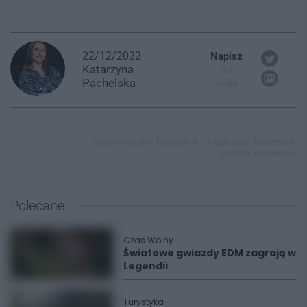
22/12/2022
Napisz
Katarzyna
do
Pachelska
mnie
poszukiwany katowice,
zaginiony katowice,
policja katowice,
Polecane
Czas Wolny
Światowe gwiazdy EDM zagrają w
Legendii
Turystyka