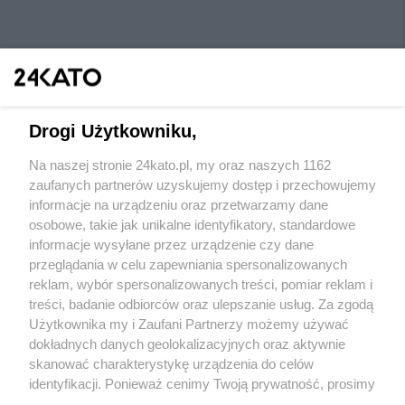
Drogi Użytkowniku,
Na naszej stronie 24kato.pl, my oraz naszych 1162
Wydawca mediów
lokalnych
zaufanych partnerów uzyskujemy dostęp i przechowujemy
informacje na urządzeniu oraz przetwarzamy dane
osobowe, takie jak unikalne identyfikatory, standardowe
informacje wysyłane przez urządzenie czy dane
przeglądania w celu zapewniania spersonalizowanych
reklam, wybór spersonalizowanych treści, pomiar reklam i
Nie zapomnij
treści, badanie odbiorców oraz ulepszanie usług. Za zgodą
zapoznać się z:
polityką prywatności
regulamin korzystania z portali
Użytkownika my i Zaufani Partnerzy możemy używać
Twoje
miasto
Skontaktuj się
z nami
dokładnych danych geolokalizacyjnych oraz aktywnie
Piekary Śląskie
Kontakt
skanować charakterystykę urządzenia do celów
Chorzów
Wydawca
identyfikacji. Ponieważ cenimy Twoją prywatność, prosimy
Tarnowskie Góry
Redakcja
Ruda Śląska
Newsletter
o zgodę na korzystanie z tych technologii poprzez