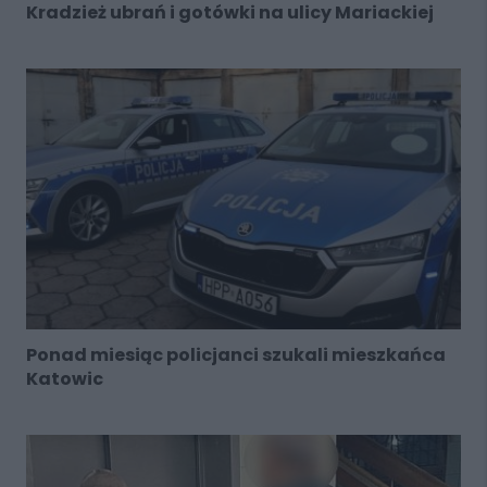
Kradzież ubrań i gotówki na ulicy Mariackiej
Ponad miesiąc policjanci szukali mieszkańca
Katowic