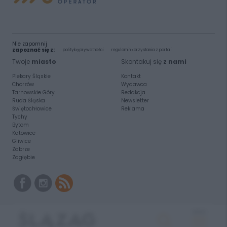
Nie zapomnij
zapoznać się z:
polityką prywatności
regulamin korzystania z portali
Twoje
miasto
Skontakuj się
z nami
Piekary Śląskie
Kontakt
Chorzów
Wydawca
Tarnowskie Góry
Redakcja
Ruda Śląska
Newsletter
Świętochłowice
Reklama
Tychy
Bytom
Katowice
Gliwice
Zabrze
Zagłębie