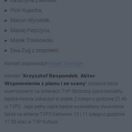
Katarzyna Zielińska,
Piotr Kupicha,
Marcin Wyrostek,
Maciej Pieprzyca,
Marek Traskowski,
Ewa Zug z zespołem.
Koncert poprowadził
Robert Talarczyk
.
Koncert "𝗞𝗿𝘇𝘆𝘀𝘇𝘁𝗼𝗳 𝗥𝗲𝘀𝗽𝗼𝗻𝗱𝗲𝗸. 𝗔𝗸𝘁𝗼𝗿.
𝗪𝘀𝗽𝗼𝗺𝗻𝗶𝗲𝗻𝗶𝗮 𝘇 𝗽𝗹𝗮𝗻𝘂 𝗶 𝘇𝗲 𝘀𝗰𝗲𝗻𝘆" zostanie także
wyemitowany na antenach TVP. Skrócony zapis koncertu
będzie można zobaczyć w piątek 2 lutego o godzinie 21.40
w TVP2. Jego pełny zapis będzie wyświetlany dwukrotnie
także na antenie TVP3 Katowice: 10 i 11 lutego o godzinie
17.00 oraz w TVP Kultura: