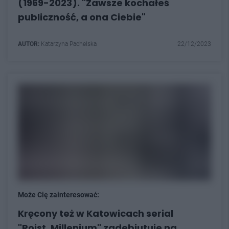
(1969-2023). " Zawsze kochałeś
publiczność, a ona Ciebie"
AUTOR:
Katarzyna Pachelska
22/12/2023
Może Cię zainteresować:
Kręcony też w Katowicach serial
"Rojst. Millenium" zadebiutuje na