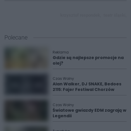
krzysztof respondek,
teatr śląski,
Polecane
Reklama
Gdzie są najlepsze promocje na
olej?
Czas Wolny
Alan Walker, DJ SNAKE, Bedoes
2115: Fajer Festiwal Chorzów
Czas Wolny
Światowe gwiazdy EDM zagrają w
Legendii