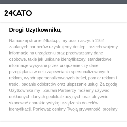
Drogi Użytkowniku,
Na naszej stronie 24kato.pl, my oraz naszych 1162
Wydawca mediów
lokalnych
zaufanych partnerów uzyskujemy dostęp i przechowujemy
informacje na urządzeniu oraz przetwarzamy dane
osobowe, takie jak unikalne identyfikatory, standardowe
informacje wysyłane przez urządzenie czy dane
przeglądania w celu zapewniania spersonalizowanych
reklam, wybór spersonalizowanych treści, pomiar reklam i
Nie zapomnij
treści, badanie odbiorców oraz ulepszanie usług. Za zgodą
zapoznać się z:
polityką prywatności
regulamin korzystania z portali
Użytkownika my i Zaufani Partnerzy możemy używać
Twoje
miasto
Skontakuj się
z nami
dokładnych danych geolokalizacyjnych oraz aktywnie
Piekary Śląskie
Kontakt
skanować charakterystykę urządzenia do celów
Chorzów
Wydawca
identyfikacji. Ponieważ cenimy Twoją prywatność, prosimy
Tarnowskie Góry
Redakcja
Ruda Śląska
Newsletter
o zgodę na korzystanie z tych technologii poprzez
Świętochłowice
Reklama
kliknięcie „Akceptuję”. Zgoda jest dobrowolna i zawsze
Tychy