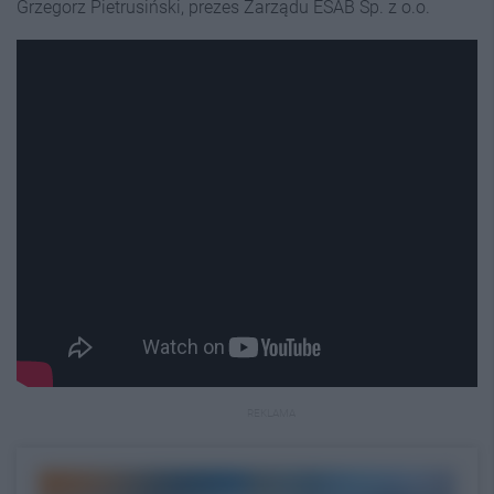
Grzegorz Pietrusiński, prezes Zarządu ESAB Sp. z o.o.
REKLAMA