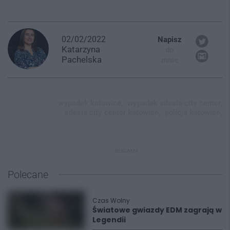
02/02/2022
Napisz
Katarzyna
do
Pachelska
mnie
wypadek katowice,
wypadek silesia city center,
silesia city center katowice,
policja katowice,
REKLAMA
Polecane
Czas Wolny
Światowe gwiazdy EDM zagrają w
Legendii