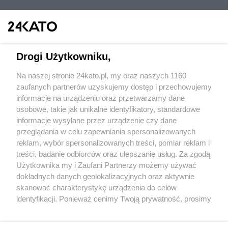
Drogi Użytkowniku,
Na naszej stronie 24kato.pl, my oraz naszych 1160
Wydawca mediów
lokalnych
zaufanych partnerów uzyskujemy dostęp i przechowujemy
informacje na urządzeniu oraz przetwarzamy dane
osobowe, takie jak unikalne identyfikatory, standardowe
informacje wysyłane przez urządzenie czy dane
przeglądania w celu zapewniania spersonalizowanych
reklam, wybór spersonalizowanych treści, pomiar reklam i
Nie zapomnij
treści, badanie odbiorców oraz ulepszanie usług. Za zgodą
zapoznać się z:
polityką prywatności
regulamin korzystania z portali
Użytkownika my i Zaufani Partnerzy możemy używać
Twoje
miasto
Skontakuj się
z nami
dokładnych danych geolokalizacyjnych oraz aktywnie
Piekary Śląskie
Kontakt
skanować charakterystykę urządzenia do celów
Chorzów
Wydawca
identyfikacji. Ponieważ cenimy Twoją prywatność, prosimy
Tarnowskie Góry
Redakcja
Ruda Śląska
Newsletter
o zgodę na korzystanie z tych technologii poprzez
Świętochłowice
Reklama
kliknięcie „Akceptuję”. Zgoda jest dobrowolna i zawsze
Tychy