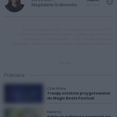
Magdalena
Grabowska
do mnie
wyzwanie parkowanie,
wyzwanie parkowanie 2021,
wyzwanie parkowanie katowice,
parkowanie katowice,
parkowanie w katowicach,
straż miejska katowice,
katowice,
katowice straż miejska,
katowice parkowanie,
REKLAMA
Polecane
Czas Wolny
Trwają ostatnie przygotowania
do Magic Beats Festival
Reklama
Gdzie są najlepsze promocje na