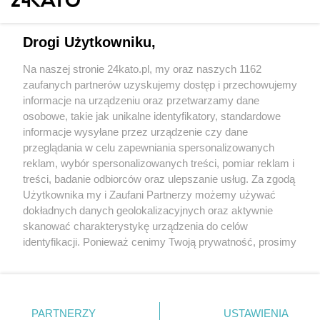
Drogi Użytkowniku,
Na naszej stronie 24kato.pl, my oraz naszych 1162
Wydawca mediów
lokalnych
zaufanych partnerów uzyskujemy dostęp i przechowujemy
informacje na urządzeniu oraz przetwarzamy dane
osobowe, takie jak unikalne identyfikatory, standardowe
informacje wysyłane przez urządzenie czy dane
przeglądania w celu zapewniania spersonalizowanych
reklam, wybór spersonalizowanych treści, pomiar reklam i
Nie zapomnij
treści, badanie odbiorców oraz ulepszanie usług. Za zgodą
zapoznać się z:
polityką prywatności
regulamin korzystania z portali
Użytkownika my i Zaufani Partnerzy możemy używać
Twoje
miasto
Skontakuj się
z nami
dokładnych danych geolokalizacyjnych oraz aktywnie
Piekary Śląskie
Kontakt
skanować charakterystykę urządzenia do celów
Chorzów
Wydawca
identyfikacji. Ponieważ cenimy Twoją prywatność, prosimy
Tarnowskie Góry
Redakcja
Ruda Śląska
Newsletter
o zgodę na korzystanie z tych technologii poprzez
Świętochłowice
Reklama
kliknięcie „Akceptuję”. Zgoda jest dobrowolna i zawsze
Tychy
możesz ją zmienić/wycofać klikając przycisk ustawień
Bytom
Katowice
prywatności znajdujący się w lewym dolnym rogu strony
PARTNERZY
USTAWIENIA
Gliwice