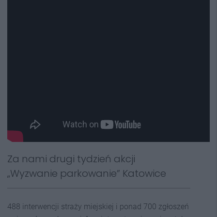
Za nami drugi tydzień akcji
„Wyzwanie parkowanie” Katowice
488 interwencji straży miejskiej i ponad 700 zgłoszeń