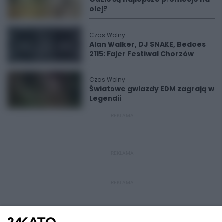
olej?
Czas Wolny
Alan Walker, DJ SNAKE, Bedoes
2115: Fajer Festiwal Chorzów
Czas Wolny
Światowe gwiazdy EDM zagrają w
Legendii
REKLAMA
REKLAMA
REKLAMA