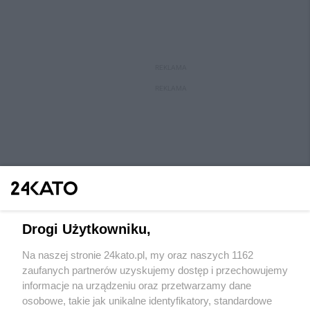
REKLAMA
REKLAMA
Drogi Użytkowniku,
Na naszej stronie 24kato.pl, my oraz naszych 1162
Wydawca mediów
lokalnych
zaufanych partnerów uzyskujemy dostęp i przechowujemy
informacje na urządzeniu oraz przetwarzamy dane
osobowe, takie jak unikalne identyfikatory, standardowe