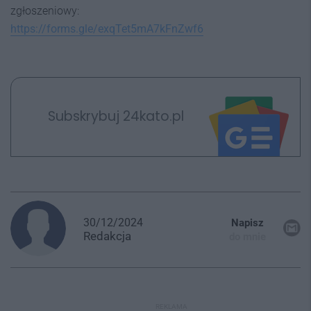
zgłoszeniowy:
https://forms.gle/exqTet5mA7kFnZwf6
Subskrybuj 24kato.pl
30/12/2024
Napisz
Redakcja
do mnie
REKLAMA