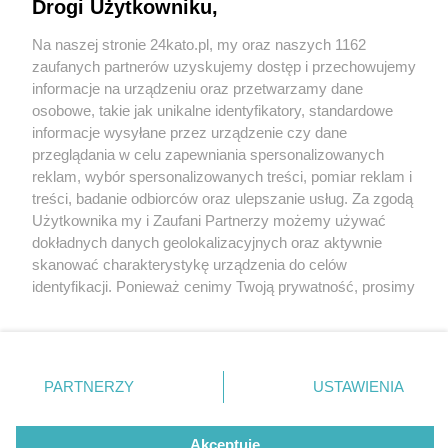
Kierowca jednego z nich wypadł przez okno
Drogi Użytkowniku,
Na naszej stronie 24kato.pl, my oraz naszych 1162
Wydawca mediów
lokalnych
zaufanych partnerów uzyskujemy dostęp i przechowujemy
informacje na urządzeniu oraz przetwarzamy dane
osobowe, takie jak unikalne identyfikatory, standardowe
informacje wysyłane przez urządzenie czy dane
1 / 9
przeglądania w celu zapewniania spersonalizowanych
reklam, wybór spersonalizowanych treści, pomiar reklam i
Zderzenie autobusów w
Nie zapomnij
treści, badanie odbiorców oraz ulepszanie usług. Za zgodą
zapoznać się z:
polityką prywatności
regulamin korzystania z portali
Użytkownika my i Zaufani Partnerzy możemy używać
Katowicach, ul. Lwowska
Twoje
miasto
Skontakuj się
z nami
dokładnych danych geolokalizacyjnych oraz aktywnie
Piekary Śląskie
Kontakt
skanować charakterystykę urządzenia do celów
Chorzów
Wydawca
identyfikacji. Ponieważ cenimy Twoją prywatność, prosimy
Tarnowskie Góry
Redakcja
Ruda Śląska
Newsletter
o zgodę na korzystanie z tych technologii poprzez
Świętochłowice
Reklama
kliknięcie „Akceptuję”. Zgoda jest dobrowolna i zawsze
Tychy
możesz ją zmienić/wycofać klikając przycisk ustawień
Bytom
Katowice
prywatności znajdujący się w lewym dolnym rogu strony
REKLAMA
PARTNERZY
USTAWIENIA
Gliwice
. Niektóre rodzaje przetwarzania danych nie wymagają
Zabrze
Zagłębie
zgody użytkownika, ale masz prawo sprzeciwić się
takiemu przetwarzaniu. Preferencje będą miały
Akceptuję