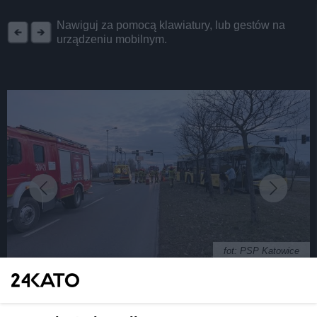
REKLAMA
Nawiguj za pomocą klawiatury, lub gestów na
urządzeniu mobilnym.
fot: PSP Katowice
Zderzenie dwóch autobusów ZTM w Katowicach.