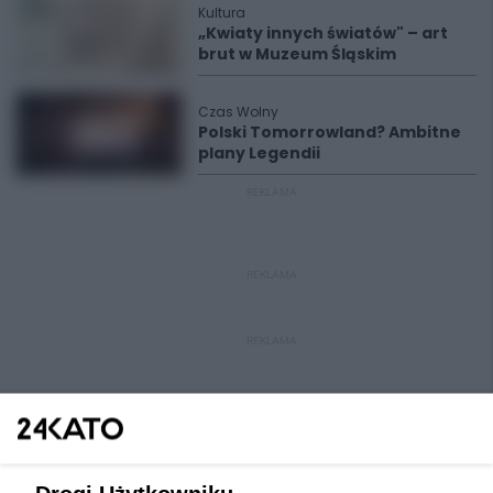
Kultura
„Kwiaty innych światów" – art
brut w Muzeum Śląskim
Czas Wolny
Polski Tomorrowland? Ambitne
plany Legendii
REKLAMA
REKLAMA
REKLAMA