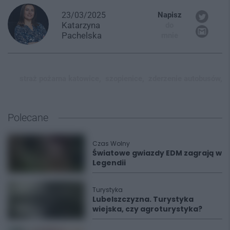
23/03/2025
Napisz
Katarzyna
do
Pachelska
mnie
straż pożarna katowice,
szopienice,
zderzenie autobusów,
Polecane
Czas Wolny
Światowe gwiazdy EDM zagrają w
Legendii
Turystyka
Lubelszczyzna. Turystyka
wiejska, czy agroturystyka?