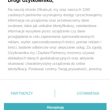
Drogi Użytkowniku,
Na naszej stronie 24kato.pl, my oraz naszych 1160
Wydawca mediów
lokalnych
zaufanych partnerów uzyskujemy dostęp i przechowujemy
informacje na urządzeniu oraz przetwarzamy dane
osobowe, takie jak unikalne identyfikatory, standardowe
informacje wysyłane przez urządzenie czy dane
przeglądania w celu zapewniania spersonalizowanych
reklam, wybór spersonalizowanych treści, pomiar reklam i
Nie zapomnij
treści, badanie odbiorców oraz ulepszanie usług. Za zgodą
zapoznać się z:
polityką prywatności
regulamin korzystania z portali
Użytkownika my i Zaufani Partnerzy możemy używać
Twoje
miasto
Skontakuj się
z nami
dokładnych danych geolokalizacyjnych oraz aktywnie
Piekary Śląskie
Kontakt
skanować charakterystykę urządzenia do celów
Chorzów
Wydawca
identyfikacji. Ponieważ cenimy Twoją prywatność, prosimy
Tarnowskie Góry
Redakcja
Ruda Śląska
Newsletter
o zgodę na korzystanie z tych technologii poprzez
Świętochłowice
Reklama
kliknięcie „Akceptuję”. Zgoda jest dobrowolna i zawsze
Tychy
możesz ją zmienić/wycofać klikając przycisk ustawień
Bytom
Katowice
prywatności znajdujący się w lewym dolnym rogu strony
PARTNERZY
USTAWIENIA
Gliwice
. Niektóre rodzaje przetwarzania danych nie wymagają
Zabrze
Zagłębie
zgody użytkownika, ale masz prawo sprzeciwić się
Akceptuję
takiemu przetwarzaniu. Preferencje będą miały