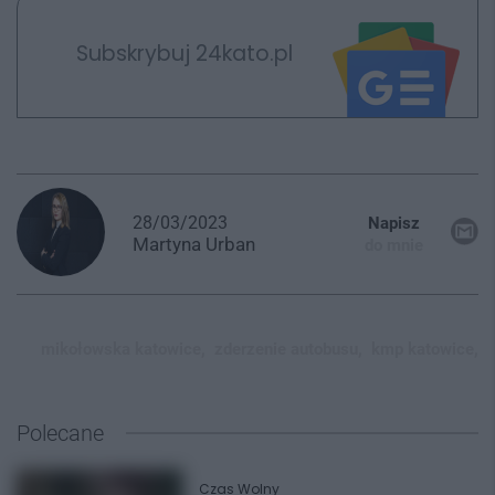
Subskrybuj 24kato.pl
28/03/2023
Napisz
Martyna
Urban
do mnie
mikołowska katowice,
zderzenie autobusu,
kmp katowice,
Polecane
Czas Wolny