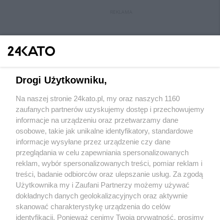
REKLAMA
Drogi Użytkowniku,
Na naszej stronie 24kato.pl, my oraz naszych 1160
Wydawca mediów
lokalnych
zaufanych partnerów uzyskujemy dostęp i przechowujemy
informacje na urządzeniu oraz przetwarzamy dane
osobowe, takie jak unikalne identyfikatory, standardowe
informacje wysyłane przez urządzenie czy dane
przeglądania w celu zapewniania spersonalizowanych
reklam, wybór spersonalizowanych treści, pomiar reklam i
Nie zapomnij
treści, badanie odbiorców oraz ulepszanie usług. Za zgodą
zapoznać się z:
polityką prywatności
regulamin korzystania z portali
Użytkownika my i Zaufani Partnerzy możemy używać
Twoje
miasto
Skontakuj się
z nami
dokładnych danych geolokalizacyjnych oraz aktywnie
Piekary Śląskie
Kontakt
skanować charakterystykę urządzenia do celów
Chorzów
Wydawca
identyfikacji. Ponieważ cenimy Twoją prywatność, prosimy
Tarnowskie Góry
Redakcja