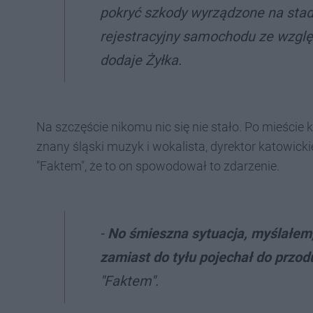
pokryć szkody wyrządzone na stadi
rejestracyjny samochodu ze wzglę
dodaje Żyłka.
Na szczęście nikomu nic się nie stało. Po mieście krą
znany śląski muzyk i wokalista, dyrektor katowicki
"Faktem", że to on spowodował to zdarzenie.
-
N
o śmieszna sytuacja, myślałe
zamiast do tyłu pojechał do przod
"Faktem".