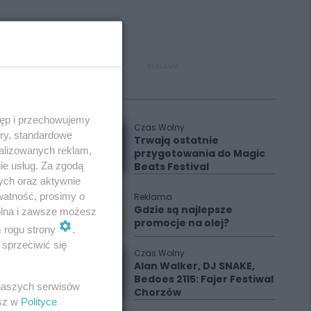
REKLAMA
Polecane
tęp i przechowujemy
Czas Wolny
ory, standardowe
Trwają ostatnie
alizowanych reklam,
przygotowania do Magic
ie usług. Za zgodą
Beats Festival
ych oraz aktywnie
watność, prosimy o
Reklama
Gdzie są najlepsze
wolna i zawsze możesz
promocje na olej?
m rogu strony
.
sprzeciwić się
Czas Wolny
Alan Walker, DJ SNAKE,
Bedoes 2115: Fajer Festiwal
 naszych serwisów
Chorzów
esz w
Polityce