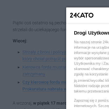
Piątki coś ostatnio są pechowe w katowickim Podle
strzelali do uciekającego forda mustanga.
Drogi Użytkow
Więcej:
Na naszej stronie 24
informacje na urządze
Strzały z broni i policyjny pościg ulicami ka
informacje wysyłane 
wybór spersonalizowan
który chciał potrącić policjanta, ciągle jest 
Użytkownika my i Zau
Kierowca forda mustanga, który chciał potrąci
skanować charakterys
zatrzymany
zgodę na korzystanie 
ją zmienić/wycofać kl
Czy kierowcę forda mustanga, który w Katow
Niektóre rodzaje prz
Prokuratura nabrała wody w usta
takiemu przetwarzaniu
Zapoznaj się z poniż
A wczoraj,
w piątek 17 marca 2023 roku
wieczorem
internetowych. Szcze