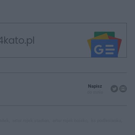
4kato.pl
Napisz
do mnie
adek,
artur rojek stadion,
artur rojek boisko,
ks podlesianka,