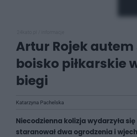
24kato.pl
/
informacje
Artur Rojek autem
boisko piłkarskie 
biegi
Katarzyna Pachelska
Niecodzienna kolizja wydarzyła s
staranował dwa ogrodzenia i wjech