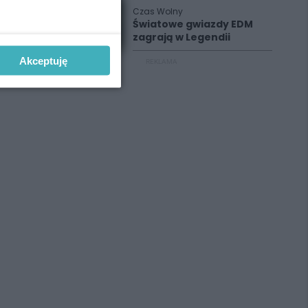
Czas Wolny
Światowe gwiazdy EDM
zagrają w Legendii
Akceptuję
REKLAMA