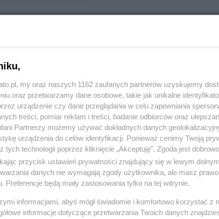
REKLAMA
siu. 2 tygodnie temu, 3 marca 2023 r. policjanci
niku,
kato.pl, my oraz naszych 1162 zaufanych partnerów uzyskujemy dos
niu oraz przetwarzamy dane osobowe, takie jak unikalne identyfikat
towickich dzielnic Podlesie i Kostuchna. Mężczyzna,
przez urządzenie czy dane przeglądania w celu zapewniania sperson
ych treści, pomiar reklam i treści, badanie odbiorców oraz ulepszan
poszukiwany
fani Partnerzy możemy używać dokładnych danych geolokalizacyjn
ć policjanta, ciągle nie został odnaleziony i
tykę urządzenia do celów identyfikacji. Ponieważ cenimy Twoją pry
z tych technologii poprzez kliknięcie „Akceptuję”. Zgoda jest dobro
ikając przycisk ustawień prywatności znajdujący się w lewym dolny
icach próbował potrącić policjanta już zatrzymano?
etwarzania danych nie wymagają zgody użytkownika, ale masz prawo 
. Preferencje będą miały zastosowania tylko na tej witrynie.
szymi informacjami, abyś mógł świadomie i komfortowo korzystać z
 na stadionie KS Podlesianka doszło do
gółowe informacje dotyczące przetwarzania Twoich danych znajdzi