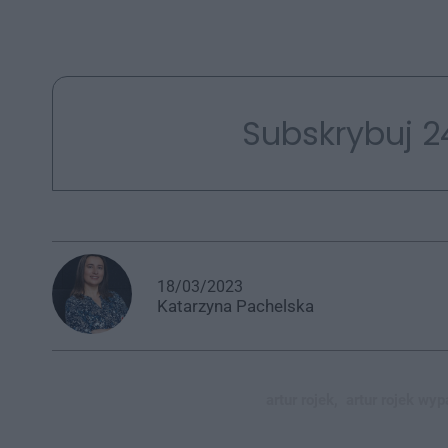
Subskrybuj 2
18/03/2023
Katarzyna
Pachelska
artur rojek,
artur rojek wyp