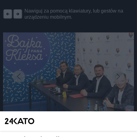
REKLAMA
Nawiguj za pomocą klawiatury, lub gestów na
urządzeniu mobilnym.
fot: S. Rybok
Zdjęcia do nowego filmu o panu Kleksie