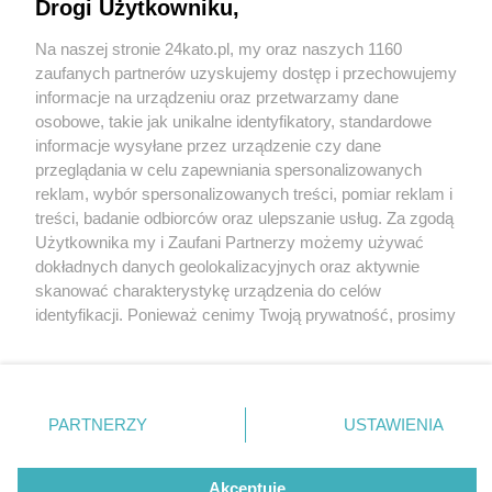
powstaną w Katowicach. Głównego bohatera ma
Drogi Użytkowniku,
zagrać Tomasz Kot
Na naszej stronie 24kato.pl, my oraz naszych 1160
Wydawca mediów
lokalnych
zaufanych partnerów uzyskujemy dostęp i przechowujemy
informacje na urządzeniu oraz przetwarzamy dane
2 / 3
osobowe, takie jak unikalne identyfikatory, standardowe
informacje wysyłane przez urządzenie czy dane
Będzie nowa ekranizacja
przeglądania w celu zapewniania spersonalizowanych
reklam, wybór spersonalizowanych treści, pomiar reklam i
Akademii Pana Kleksa
Nie zapomnij
treści, badanie odbiorców oraz ulepszanie usług. Za zgodą
zapoznać się z:
polityką prywatności
regulamin korzystania z portali
Użytkownika my i Zaufani Partnerzy możemy używać
Twoje
miasto
Skontakuj się
z nami
dokładnych danych geolokalizacyjnych oraz aktywnie
Sceny do Akademii Pana Kleksa będą kręcone w
Piekary Śląskie
Kontakt
skanować charakterystykę urządzenia do celów
Chorzów
Wydawca
Katowicach, a miasto stało się oficjalnym partnerem
identyfikacji. Ponieważ cenimy Twoją prywatność, prosimy
Tarnowskie Góry
Redakcja
Ruda Śląska
Newsletter
projektu.
o zgodę na korzystanie z tych technologii poprzez
Świętochłowice
Reklama
kliknięcie „Akceptuję”. Zgoda jest dobrowolna i zawsze
Tychy
możesz ją zmienić/wycofać klikając przycisk ustawień
Bytom
Katowice
prywatności znajdujący się w lewym dolnym rogu strony
REKLAMA
PARTNERZY
USTAWIENIA
Gliwice
. Niektóre rodzaje przetwarzania danych nie wymagają
Zabrze
Zagłębie
zgody użytkownika, ale masz prawo sprzeciwić się
takiemu przetwarzaniu. Preferencje będą miały
Akceptuję