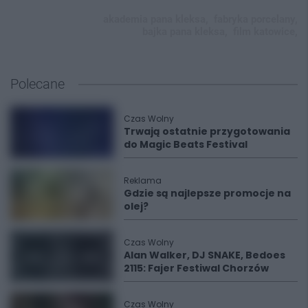
akademia pana kleksa,
fabryka porcelany,
bajka pana kleksa,
film katowice,
Polecane
Czas Wolny
Trwają ostatnie przygotowania
do Magic Beats Festival
Reklama
Gdzie są najlepsze promocje na
olej?
Czas Wolny
Alan Walker, DJ SNAKE, Bedoes
2115: Fajer Festiwal Chorzów
Czas Wolny