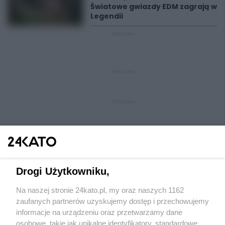
Światowe gwiazdy EDM zagrają w
Legendii
REKLAMA
REKLAMA
REKLAMA
Drogi Użytkowniku,
Na naszej stronie 24kato.pl, my oraz naszych 1162
Wydawca mediów
lokalnych
zaufanych partnerów uzyskujemy dostęp i przechowujemy
informacje na urządzeniu oraz przetwarzamy dane
osobowe, takie jak unikalne identyfikatory, standardowe