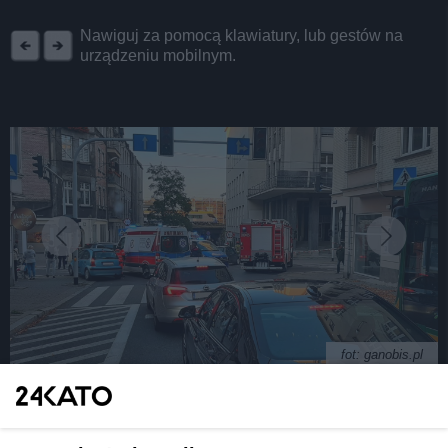
REKLAMA
Nawiguj za pomocą klawiatury, lub gestów na
urządzeniu mobilnym.
fot: ganobis.pl
Zgłosił się do nas człowiek, który cudem przeżył.