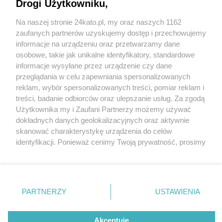
Nowe fakty w sprawie zdarzenia z 8 października
Drogi Użytkowniku,
na ul. Francuskiej
Na naszej stronie 24kato.pl, my oraz naszych 1162
Wydawca mediów
lokalnych
zaufanych partnerów uzyskujemy dostęp i przechowujemy
5 / 5
informacje na urządzeniu oraz przetwarzamy dane
Służby ratunkowe pojawiły
osobowe, takie jak unikalne identyfikatory, standardowe
informacje wysyłane przez urządzenie czy dane
się błyskawicznie na miejscu
przeglądania w celu zapewniania spersonalizowanych
reklam, wybór spersonalizowanych treści, pomiar reklam i
wypadku na ulicy
Nie zapomnij
treści, badanie odbiorców oraz ulepszanie usług. Za zgodą
zapoznać się z:
polityką prywatności
regulamin korzystania z portali
Użytkownika my i Zaufani Partnerzy możemy używać
Francuskiej
Twoje
miasto
Skontakuj się
z nami
dokładnych danych geolokalizacyjnych oraz aktywnie
Piekary Śląskie
Kontakt
skanować charakterystykę urządzenia do celów
Chorzów
Wydawca
identyfikacji. Ponieważ cenimy Twoją prywatność, prosimy
Tarnowskie Góry
Redakcja
Wróć do artykułu:
Ruda Śląska
Newsletter
o zgodę na korzystanie z tych technologii poprzez
Zgłosił się do nas człowiek, który cudem przeżył.
Świętochłowice
Reklama
kliknięcie „Akceptuję”. Zgoda jest dobrowolna i zawsze
Nowe fakty w sprawie zdarzenia z 8 października
Tychy
możesz ją zmienić/wycofać klikając przycisk ustawień
Bytom
na ul. Francuskiej
Katowice
prywatności znajdujący się w lewym dolnym rogu strony
PARTNERZY
USTAWIENIA
Gliwice
. Niektóre rodzaje przetwarzania danych nie wymagają
Zabrze
Zagłębie
REKLAMA
zgody użytkownika, ale masz prawo sprzeciwić się
takiemu przetwarzaniu. Preferencje będą miały
Akceptuję