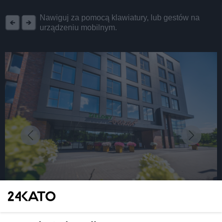
REKLAMA
Nawiguj za pomocą klawiatury, lub gestów na
urządzeniu mobilnym.
fot:
Zielony Bazar w Katowicach – dobre owoce i