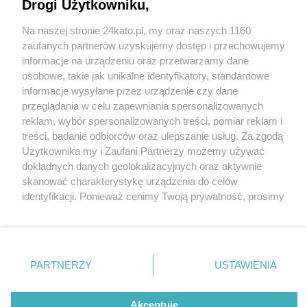
warzywa nie muszą być drogie
Drogi Użytkowniku,
Na naszej stronie 24kato.pl, my oraz naszych 1160
Wydawca mediów
lokalnych
zaufanych partnerów uzyskujemy dostęp i przechowujemy
informacje na urządzeniu oraz przetwarzamy dane
osobowe, takie jak unikalne identyfikatory, standardowe
informacje wysyłane przez urządzenie czy dane
przeglądania w celu zapewniania spersonalizowanych
1 / 13
reklam, wybór spersonalizowanych treści, pomiar reklam i
Nie zapomnij
treści, badanie odbiorców oraz ulepszanie usług. Za zgodą
Zielony Bazar w Katowicach
zapoznać się z:
polityką prywatności
regulamin korzystania z portali
Użytkownika my i Zaufani Partnerzy możemy używać
Twoje
miasto
Skontakuj się
z nami
dokładnych danych geolokalizacyjnych oraz aktywnie
Piekary Śląskie
Kontakt
skanować charakterystykę urządzenia do celów
Chorzów
Wydawca
identyfikacji. Ponieważ cenimy Twoją prywatność, prosimy
Tarnowskie Góry
Redakcja
Ruda Śląska
Newsletter
o zgodę na korzystanie z tych technologii poprzez
Świętochłowice
Reklama
kliknięcie „Akceptuję”. Zgoda jest dobrowolna i zawsze
Tychy
możesz ją zmienić/wycofać klikając przycisk ustawień
Bytom
Katowice
prywatności znajdujący się w lewym dolnym rogu strony
REKLAMA
PARTNERZY
USTAWIENIA
Gliwice
. Niektóre rodzaje przetwarzania danych nie wymagają
Zabrze
Zagłębie
zgody użytkownika, ale masz prawo sprzeciwić się
takiemu przetwarzaniu. Preferencje będą miały
Akceptuję