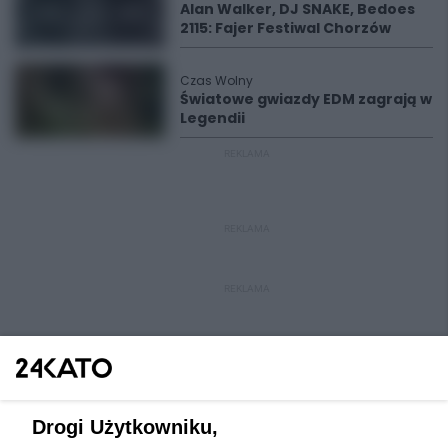
Alan Walker, DJ SNAKE, Bedoes
2115: Fajer Festiwal Chorzów
Czas Wolny
Światowe gwiazdy EDM zagrają w
Legendii
REKLAMA
REKLAMA
REKLAMA
Drogi Użytkowniku,