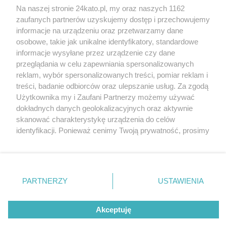
Na naszej stronie 24kato.pl, my oraz naszych 1162
Wydawca mediów
lokalnych
zaufanych partnerów uzyskujemy dostęp i przechowujemy
informacje na urządzeniu oraz przetwarzamy dane
osobowe, takie jak unikalne identyfikatory, standardowe
informacje wysyłane przez urządzenie czy dane
przeglądania w celu zapewniania spersonalizowanych
reklam, wybór spersonalizowanych treści, pomiar reklam i
Nie zapomnij
treści, badanie odbiorców oraz ulepszanie usług. Za zgodą
zapoznać się z:
polityką prywatności
regulamin korzystania z portali
Użytkownika my i Zaufani Partnerzy możemy używać
Twoje
miasto
Skontakuj się
z nami
dokładnych danych geolokalizacyjnych oraz aktywnie
Piekary Śląskie
Kontakt
skanować charakterystykę urządzenia do celów
Chorzów
Wydawca
identyfikacji. Ponieważ cenimy Twoją prywatność, prosimy
Tarnowskie Góry
Redakcja
Ruda Śląska
Newsletter
o zgodę na korzystanie z tych technologii poprzez
Świętochłowice
Reklama
kliknięcie „Akceptuję”. Zgoda jest dobrowolna i zawsze
Tychy
możesz ją zmienić/wycofać klikając przycisk ustawień
Bytom
Katowice
prywatności znajdujący się w lewym dolnym rogu strony
PARTNERZY
USTAWIENIA
Gliwice
. Niektóre rodzaje przetwarzania danych nie wymagają
Zabrze
Zagłębie
zgody użytkownika, ale masz prawo sprzeciwić się
Akceptuję
takiemu przetwarzaniu. Preferencje będą miały
zastosowania tylko na tej witrynie.