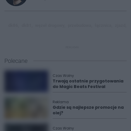
dk86,
dk81,
węzeł drogowy,
przebudowa,
łącznica,
zjazd,
REKLAMA
Polecane
Czas Wolny
Trwają ostatnie przygotowania
do Magic Beats Festival
Reklama
Gdzie są najlepsze promocje na
olej?
Czas Wolny