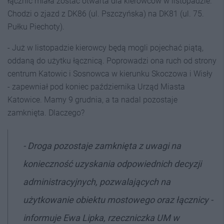
łącznic miała zostać otwarta dla kierowców w listopadzie.
Chodzi o zjazd z DK86 (ul. Pszczyńska) na DK81 (ul. 75.
Pułku Piechoty).
- Już w listopadzie kierowcy będą mogli pojechać piątą,
oddaną do użytku łącznicą. Poprowadzi ona ruch od strony
centrum Katowic i Sosnowca w kierunku Skoczowa i Wisły
- zapewniał pod koniec października Urząd Miasta
Katowice. Mamy 9 grudnia, a ta nadal pozostaje
zamknięta. Dlaczego?
- Droga pozostaje zamknięta z uwagi na
konieczność uzyskania odpowiednich decyzji
administracyjnych, pozwalających na
użytkowanie obiektu mostowego oraz łącznicy -
informuje Ewa Lipka, rzeczniczka UM w