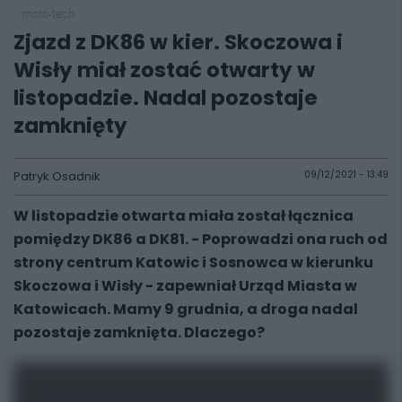
moto-tech
Zjazd z DK86 w kier. Skoczowa i
Wisły miał zostać otwarty w
listopadzie. Nadal pozostaje
zamknięty
Patryk Osadnik
09/12/2021 - 13:49
W listopadzie otwarta miała został łącznica
pomiędzy DK86 a DK81. - Poprowadzi ona ruch od
strony centrum Katowic i Sosnowca w kierunku
Skoczowa i Wisły - zapewniał Urząd Miasta w
Katowicach. Mamy 9 grudnia, a droga nadal
pozostaje zamknięta. Dlaczego?