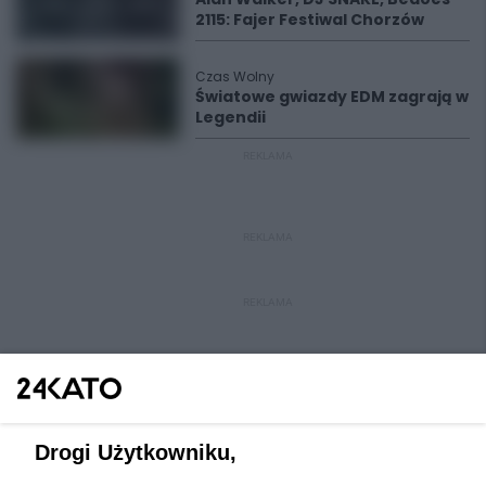
2115: Fajer Festiwal Chorzów
Czas Wolny
Światowe gwiazdy EDM zagrają w
Legendii
REKLAMA
REKLAMA
REKLAMA
Drogi Użytkowniku,