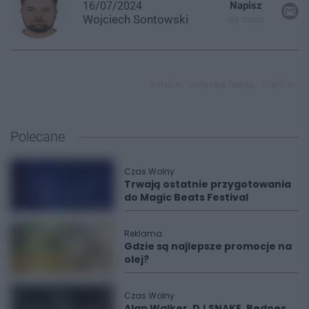
16/07/2024
Napisz
Wojciech
Sontowski
do mnie
załęże,
załęska hałda,
stadion,
Polecane
Czas Wolny
Trwają ostatnie przygotowania
do Magic Beats Festival
Reklama
Gdzie są najlepsze promocje na
olej?
Czas Wolny
Alan Walker, DJ SNAKE, Bedoes