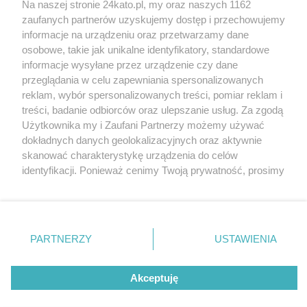
Na naszej stronie 24kato.pl, my oraz naszych 1162
Wydawca mediów
lokalnych
zaufanych partnerów uzyskujemy dostęp i przechowujemy
informacje na urządzeniu oraz przetwarzamy dane
osobowe, takie jak unikalne identyfikatory, standardowe
informacje wysyłane przez urządzenie czy dane
przeglądania w celu zapewniania spersonalizowanych
reklam, wybór spersonalizowanych treści, pomiar reklam i
Nie zapomnij
treści, badanie odbiorców oraz ulepszanie usług. Za zgodą
zapoznać się z:
polityką prywatności
regulamin korzystania z portali
Użytkownika my i Zaufani Partnerzy możemy używać
Twoje
miasto
Skontakuj się
z nami
dokładnych danych geolokalizacyjnych oraz aktywnie
Piekary Śląskie
Kontakt
skanować charakterystykę urządzenia do celów
Chorzów
Wydawca
identyfikacji. Ponieważ cenimy Twoją prywatność, prosimy
Tarnowskie Góry
Redakcja
Ruda Śląska
Newsletter
o zgodę na korzystanie z tych technologii poprzez
Świętochłowice
Reklama
kliknięcie „Akceptuję”. Zgoda jest dobrowolna i zawsze
Tychy
możesz ją zmienić/wycofać klikając przycisk ustawień
Bytom
Katowice
prywatności znajdujący się w lewym dolnym rogu strony
PARTNERZY
USTAWIENIA
Gliwice
. Niektóre rodzaje przetwarzania danych nie wymagają
Zabrze
Zagłębie
zgody użytkownika, ale masz prawo sprzeciwić się
Akceptuję
takiemu przetwarzaniu. Preferencje będą miały
zastosowania tylko na tej witrynie.