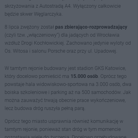
skrzyżowania z Autostradą A4. Wyłączony całkowicie
będzie skwer Węglarczyka.
8 lipca zwężony został
pas zbierająco-rozprowadzający
(czyli tzw. „włączeniowy”) dla jadących od Wrocławia
wzdłuż Drogi Kochłowickiej. Zachowano jedynie wyloty od
Os. Witosa i salonu Porsche oraz przy ul. Upadowej.
W tamtym rejonie budowany jest stadion GKS Katowice,
który docelowo pomieścić ma
15.000 osób
. Oprócz tego
powstaje hala widowiskowo-sportowa na 3.000 osób, dwa
boiska szkoleniowe i parking aż na 500 samochodów. Jak
można zauważyć trwają obecnie prace wykończeniowe,
lecz budowa dróg ruszyła pełną parą.
Oprócz tego miasto usprawnia również komunikację w
tamtym rejonie, ponieważ stan dróg w tym momencie
pozostawia wiele do życzenia. Docelowo przebudowane