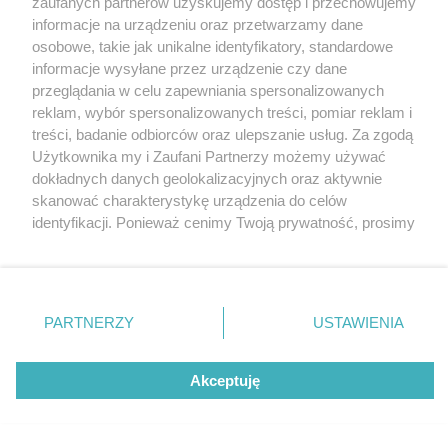
zaufanych partnerów uzyskujemy dostęp i przechowujemy
Zmienia się krajobraz przy Pętli Słonecznej.
Katowice
informacje na urządzeniu oraz przetwarzamy dane
Gliwice
Rośnie pierwszy z sześciu wysokich
Zabrze
osobowe, takie jak unikalne identyfikatory, standardowe
apartamentowców nowego osiedla
Zagłębie
informacje wysyłane przez urządzenie czy dane
przeglądania w celu zapewniania spersonalizowanych
1 / 12
reklam, wybór spersonalizowanych treści, pomiar reklam i
treści, badanie odbiorców oraz ulepszanie usług. Za zgodą
Budowa osiedla Atal Sky+
Użytkownika my i Zaufani Partnerzy możemy używać
dokładnych danych geolokalizacyjnych oraz aktywnie
Katowice
skanować charakterystykę urządzenia do celów
identyfikacji. Ponieważ cenimy Twoją prywatność, prosimy
o zgodę na korzystanie z tych technologii poprzez
Budowa osiedla Atal Sky+ Katowice, 7 maja 2022
kliknięcie „Akceptuję”. Zgoda jest dobrowolna i zawsze
możesz ją zmienić/wycofać klikając przycisk ustawień
prywatności znajdujący się w lewym dolnym rogu strony
PARTNERZY
USTAWIENIA
REKLAMA
. Niektóre rodzaje przetwarzania danych nie wymagają
zgody użytkownika, ale masz prawo sprzeciwić się
takiemu przetwarzaniu. Preferencje będą miały
Akceptuję
zastosowania tylko na tej witrynie.
Zapoznaj się z poniższymi informacjami, abyś mógł