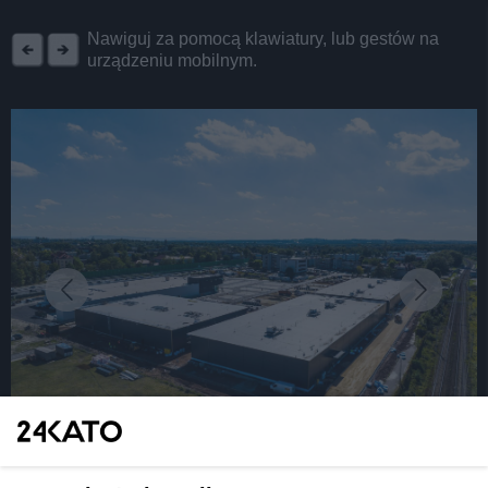
REKLAMA
Nawiguj za pomocą klawiatury, lub gestów na
urządzeniu mobilnym.
fot: