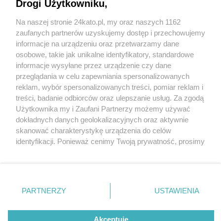
Drogi Użytkowniku,
Znamy datę otwarcia marketu Kaufland w
Katowicach. Jest położony tuż przy nowym parku
Na naszej stronie 24kato.pl, my oraz naszych 1162
handlowym Fabryka Park
Wydawca mediów
lokalnych
zaufanych partnerów uzyskujemy dostęp i przechowujemy
informacje na urządzeniu oraz przetwarzamy dane
osobowe, takie jak unikalne identyfikatory, standardowe
informacje wysyłane przez urządzenie czy dane
4 / 10
przeglądania w celu zapewniania spersonalizowanych
reklam, wybór spersonalizowanych treści, pomiar reklam i
Fabryka park katowice
Nie zapomnij
treści, badanie odbiorców oraz ulepszanie usług. Za zgodą
zapoznać się z:
polityką prywatności
regulamin korzystania z portali
Użytkownika my i Zaufani Partnerzy możemy używać
budowa 04
Twoje
miasto
Skontakuj się
z nami
dokładnych danych geolokalizacyjnych oraz aktywnie
Piekary Śląskie
Kontakt
skanować charakterystykę urządzenia do celów
Chorzów
Wydawca
identyfikacji. Ponieważ cenimy Twoją prywatność, prosimy
Fabryka Park, Katowice, budowa
Tarnowskie Góry
Redakcja
Ruda Śląska
Newsletter
o zgodę na korzystanie z tych technologii poprzez
Świętochłowice
Reklama
kliknięcie „Akceptuję”. Zgoda jest dobrowolna i zawsze
Tychy
możesz ją zmienić/wycofać klikając przycisk ustawień
Bytom
Katowice
prywatności znajdujący się w lewym dolnym rogu strony
REKLAMA
PARTNERZY
USTAWIENIA
Gliwice
. Niektóre rodzaje przetwarzania danych nie wymagają
Zabrze
Zagłębie
zgody użytkownika, ale masz prawo sprzeciwić się
takiemu przetwarzaniu. Preferencje będą miały
Akceptuję