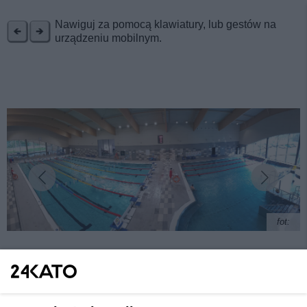
REKLAMA
Nawiguj za pomocą klawiatury, lub gestów na
urządzeniu mobilnym.
fot:
Znowu można korzystać z Basenu Brynów. W