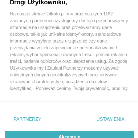
czasie przerwy technologicznej zamontowano
Drogi Użytkowniku,
nowy system detekcji utonięć
Na naszej stronie 24kato.pl, my oraz naszych 1162
Wydawca mediów
lokalnych
zaufanych partnerów uzyskujemy dostęp i przechowujemy
informacje na urządzeniu oraz przetwarzamy dane
osobowe, takie jak unikalne identyfikatory, standardowe
2 / 2
informacje wysyłane przez urządzenie czy dane
przeglądania w celu zapewniania spersonalizowanych
BASEN BRYNÓW
reklam, wybór spersonalizowanych treści, pomiar reklam i
Nie zapomnij
treści, badanie odbiorców oraz ulepszanie usług. Za zgodą
zapoznać się z:
polityką prywatności
regulamin korzystania z portali
Użytkownika my i Zaufani Partnerzy możemy używać
Twoje
miasto
Skontakuj się
z nami
Wróć do artykułu:
dokładnych danych geolokalizacyjnych oraz aktywnie
Znowu można korzystać z Basenu Brynów. W
Piekary Śląskie
Kontakt
skanować charakterystykę urządzenia do celów
czasie przerwy technologicznej zamontowano
Chorzów
Wydawca
identyfikacji. Ponieważ cenimy Twoją prywatność, prosimy
Tarnowskie Góry
Redakcja
nowy system detekcji utonięć
Ruda Śląska
Newsletter
o zgodę na korzystanie z tych technologii poprzez
Świętochłowice
Reklama
kliknięcie „Akceptuję”. Zgoda jest dobrowolna i zawsze
Tychy
możesz ją zmienić/wycofać klikając przycisk ustawień
Bytom
Katowice
prywatności znajdujący się w lewym dolnym rogu strony
REKLAMA
PARTNERZY
USTAWIENIA
Gliwice
. Niektóre rodzaje przetwarzania danych nie wymagają
Zabrze
Zagłębie
zgody użytkownika, ale masz prawo sprzeciwić się
takiemu przetwarzaniu. Preferencje będą miały
Akceptuję