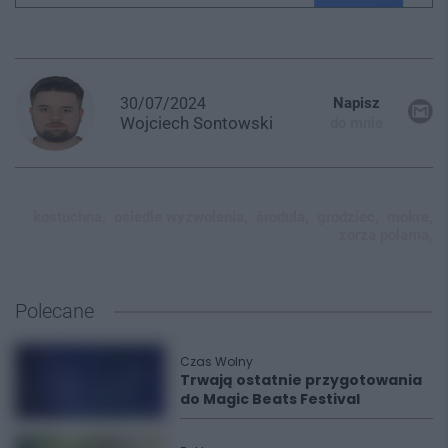
30/07/2024
Napisz
Wojciech
Sontowski
do mnie
kostuchna,
osiedle wyzwolenia,
środula,
grodziec,
mokre,
zorza polarna,
Polecane
Czas Wolny
Trwają ostatnie przygotowania
do Magic Beats Festival