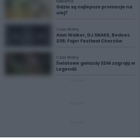
Reklama
Gdzie są najlepsze promocje na
olej?
Czas Wolny
Alan Walker, DJ SNAKE, Bedoes
2115: Fajer Festiwal Chorzów
Czas Wolny
Światowe gwiazdy EDM zagrają w
Legendii
REKLAMA
REKLAMA
REKLAMA