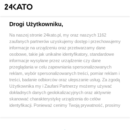
Drogi Użytkowniku,
Na naszej stronie 24kato.pl, my oraz naszych 1162
Wydawca mediów
lokalnych
zaufanych partnerów uzyskujemy dostęp i przechowujemy
informacje na urządzeniu oraz przetwarzamy dane
osobowe, takie jak unikalne identyfikatory, standardowe
informacje wysyłane przez urządzenie czy dane
przeglądania w celu zapewniania spersonalizowanych
reklam, wybór spersonalizowanych treści, pomiar reklam i
Nie zapomnij
treści, badanie odbiorców oraz ulepszanie usług. Za zgodą
zapoznać się z:
polityką prywatności
regulamin korzystania z portali
Użytkownika my i Zaufani Partnerzy możemy używać
Twoje
miasto
Skontakuj się
z nami
dokładnych danych geolokalizacyjnych oraz aktywnie
Piekary Śląskie
Kontakt
skanować charakterystykę urządzenia do celów
Chorzów
Wydawca
identyfikacji. Ponieważ cenimy Twoją prywatność, prosimy
Tarnowskie Góry
Redakcja
Ruda Śląska
Newsletter
o zgodę na korzystanie z tych technologii poprzez
Świętochłowice
Reklama
kliknięcie „Akceptuję”. Zgoda jest dobrowolna i zawsze
Tychy
możesz ją zmienić/wycofać klikając przycisk ustawień
Bytom
Katowice