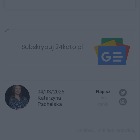
Subskrybuj 24kato.pl
04/03/2025
Napisz
Katarzyna
do
Pachelska
mnie
minibus,
minibus katowice,