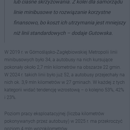
lub ciasne skrzyżowania. Z kolei dla samorządu
linie minibusowe to rozwiązanie korzystne
finansowo, bo koszt ich utrzymania jest mniejszy
niż linii standardowych – dodaje Gutowska.
W 2019 r. w Górnośląsko-Zagłębiowskiej Metropolii linii
minibusowych było 34, a autobusy na nich kursujące
pokonały około 2,7 mln kilometrów na obszarze 22 gmin.
W 2024 r. takich linii było już 52, a autobusy przejechały na
nich ok. 3,9 mln kilometrów w 27 gminach. W każdej z tych
kategorii widać tendencję wzrostową – o kolejno 53%, 42%
i 23%.
Poziom pracy eksploatacyjnej (liczba kilometrów
pokonywanych przez autobusy) w 2025 r. ma przekroczyć
poziom 4 mln wozokilometrów.