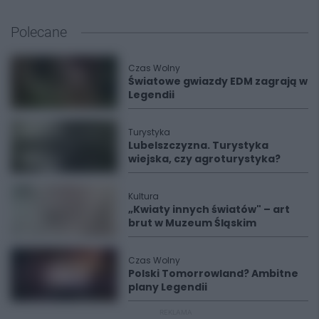
Polecane
Czas Wolny
Światowe gwiazdy EDM zagrają w
Legendii
Turystyka
Lubelszczyzna. Turystyka
wiejska, czy agroturystyka?
Kultura
„Kwiaty innych światów" – art
brut w Muzeum Śląskim
Czas Wolny
Polski Tomorrowland? Ambitne
plany Legendii
REKLAMA