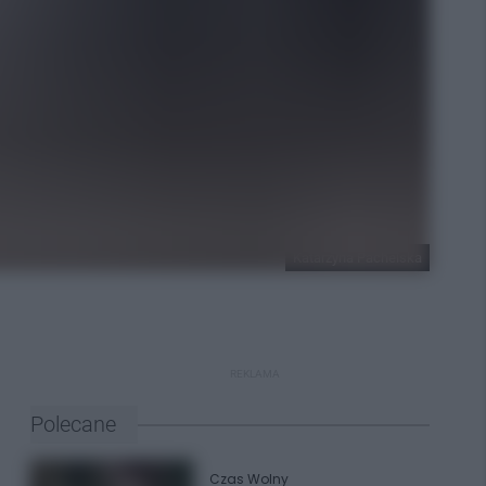
Katarzyna Pachelska
REKLAMA
Polecane
Czas Wolny