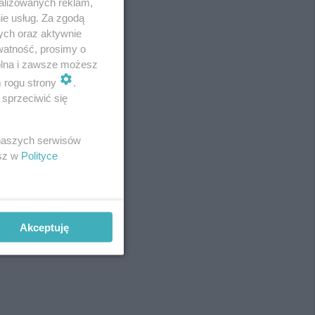
alizowanych reklam,
ie usług. Za zgodą
ych oraz aktywnie
watność, prosimy o
wolna i zawsze możesz
m rogu strony
.
sprzeciwić się
 naszych serwisów
esz w
Polityce
Akceptuję