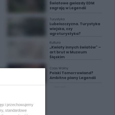
Światowe gwiazdy EDM
zagrają w Legendii
Turystyka
Lubelszczyzna. Turystyka
wiejska, czy
agroturystyka?
Kultura
„Kwiaty innych światów" –
art brut w Muzeum
Śląskim
Czas Wolny
Polski Tomorrowland?
Ambitne plany Legendii
REKLAMA
tęp i przechowujemy
ory, standardowe