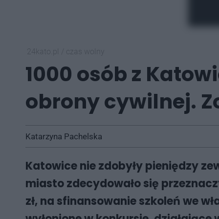
24kato.pl
/
czas wolny
1000 osób z Katowi
obrony cywilnej. Z
Katarzyna Pachelska
Katowice nie zdobyły pieniędzy ze
miasto zdecydowało się przeznaczyć
zł, na sfinansowanie szkoleń we w
wyłonione w konkursie, działające