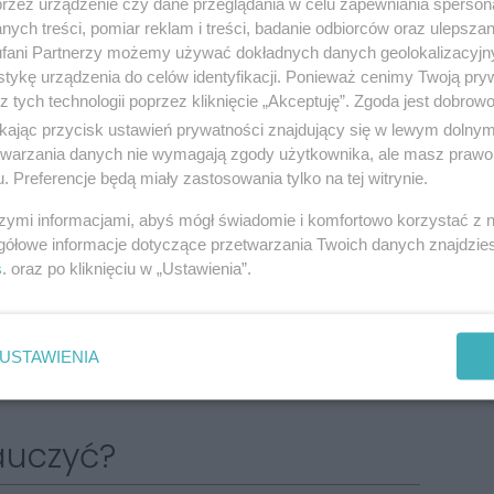
przez urządzenie czy dane przeglądania w celu zapewniania sperson
 „KAFOS” razem ze Stowarzyszeniem MOST oraz
ych treści, pomiar reklam i treści, badanie odbiorców oraz ulepszan
w Kraju i za granicą (60 tys. zł).
fani Partnerzy możemy używać dokładnych danych geolokalizacyjn
tykę urządzenia do celów identyfikacji. Ponieważ cenimy Twoją pry
z tych technologii poprzez kliknięcie „Akceptuję”. Zgoda jest dobro
ikając przycisk ustawień prywatności znajdujący się w lewym dolny
izacji pozarządowych, bo wielokrotnie w
etwarzania danych nie wymagają zgody użytkownika, ale masz prawo 
. Preferencje będą miały zastosowania tylko na tej witrynie.
ły one, że potrafią się doskonale zorganizować
szymi informacjami, abyś mógł świadomie i komfortowo korzystać z
Współpracujemy z NGO-sami na wielu
gółowe informacje dotyczące przetwarzania Twoich danych znajdzi
edza oraz praktyczne doświadczenie mogą
s
. oraz po kliknięciu w „Ustawienia”.
o mieszkańców – podkreśla
Marcin Krupa,
USTAWIENIA
auczyć?