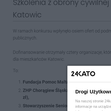
Szkolenia z obrony cywilne
Katowic
W ramach konkursu wpłynęło osiem ofert od podm
publicznych.
Dofinansowanie otrzymały cztery organizacje, kt
dla mieszkańców Katowic.
To:
Fundacja Pomoc Maltańska - Maltańska Służ
ZHP Chorągiew Śląska wspólnie z Stowarzy
Drogi Użytkow
zł),
Na naszej stronie 24
Stowarzyszenie Seniorów Pożarnictwa Miasta
informacje na urządze