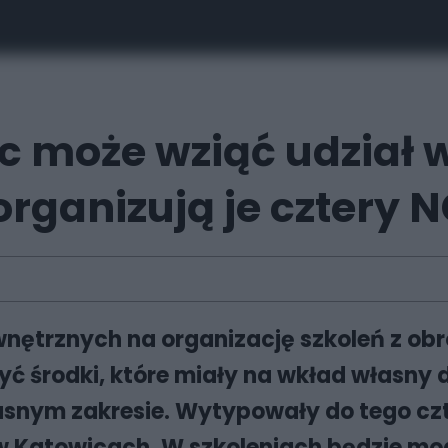
c może wziąć udział 
organizują je cztery 
wnętrznych na organizację szkoleń z obr
 środki, które miały na wkład własny do
łasnym zakresie. Wytypowały do tego cz
 w Katowicach. W szkoleniach będzie mo