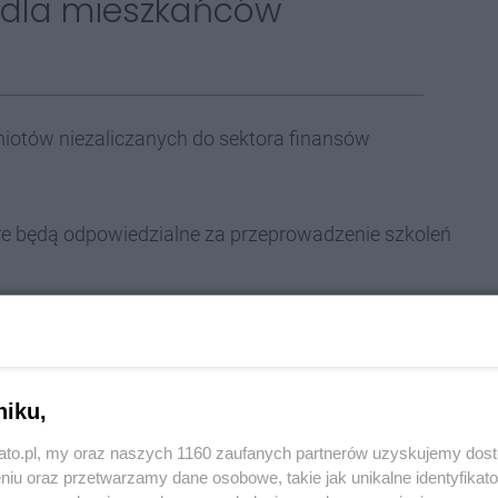
j dla mieszkańców
iotów niezaliczanych do sektora finansów
óre będą odpowiedzialne za przeprowadzenie szkoleń
ba Medyczna (25 tys. zł),
szeniem Regionalne Centrum Wolontariatu (50 tys.
niku,
kato.pl, my oraz naszych 1160 zaufanych partnerów uzyskujemy dos
 Katowice (15 tys. zł),
niu oraz przetwarzamy dane osobowe, takie jak unikalne identyfikat