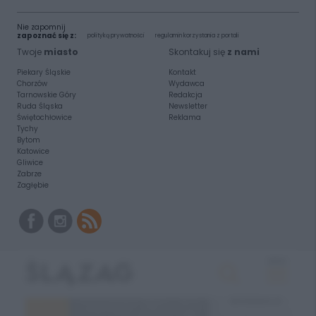
Nie zapomnij
zapoznać się z:
polityką prywatności
regulamin korzystania z portali
Twoje
miasto
Skontakuj się
z nami
Piekary Śląskie
Kontakt
Chorzów
Wydawca
Tarnowskie Góry
Redakcja
Ruda Śląska
Newsletter
Świętochłowice
Reklama
Tychy
Bytom
Katowice
Gliwice
Zabrze
Zagłębie