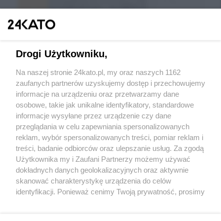
Drogi Użytkowniku,
Na naszej stronie 24kato.pl, my oraz naszych 1162
zaufanych partnerów uzyskujemy dostęp i przechowujemy
informacje na urządzeniu oraz przetwarzamy dane
Wróć do strony głównej
osobowe, takie jak unikalne identyfikatory, standardowe
informacje wysyłane przez urządzenie czy dane
ślązag.pl
przeglądania w celu zapewniania spersonalizowanych
reklam, wybór spersonalizowanych treści, pomiar reklam i
treści, badanie odbiorców oraz ulepszanie usług. Za zgodą
0
%
Użytkownika my i Zaufani Partnerzy możemy używać
dokładnych danych geolokalizacyjnych oraz aktywnie
skanować charakterystykę urządzenia do celów
identyfikacji. Ponieważ cenimy Twoją prywatność, prosimy
o zgodę na korzystanie z tych technologii poprzez
kliknięcie „Akceptuję”. Zgoda jest dobrowolna i zawsze