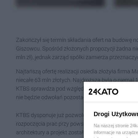
Zakończył się termin składania ofert na budowę n
Giszowcu. Spośród złożonych propozycji żadna nie
mln zł), jednak zarząd spółki zamierza przeznaczy
Najtańszą ofertę realizacji osiedla złożyła firma 
niecałe 63 mln złotych. Najdroższa była o niemal 
KTBS sprawdza pod względem formalnym otrzyman
nie będzie odwołań pozostałych uczestników po
Drogi Użytkow
KTBS dysponuje już pozwoleniem na budowę, dlat
rozpoczęcia prac przy powstawaniu osiedla. Real
Na naszej stronie 24
architektury a projekt został wyłoniony w konku
informacje na urządze