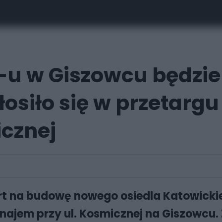
-u w Giszowcu będzi
głosiło się w przetar
icznej
fert na budowę nowego osiedla Katowic
jem przy ul. Kosmicznej na Giszowcu. Z