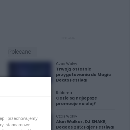
REKLAMA
Polecane
Czas Wolny
Trwają ostatnie
przygotowania do Magic
Beats Festival
Reklama
Gdzie są najlepsze
promocje na olej?
Czas Wolny
tęp i przechowujemy
Alan Walker, DJ SNAKE,
ory, standardowe
Bedoes 2115: Fajer Festiwal