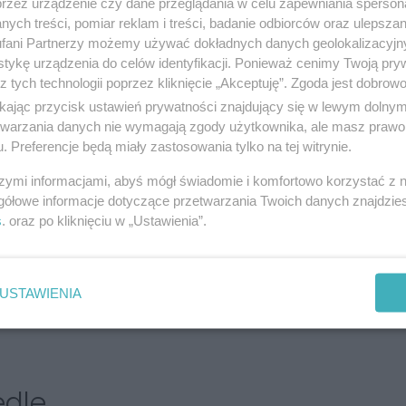
przez urządzenie czy dane przeglądania w celu zapewniania sperson
 interesującej koncepcji osiedla są architektki z
ych treści, pomiar reklam i treści, badanie odbiorców oraz ulepszan
ł – Rurańska.
fani Partnerzy możemy używać dokładnych danych geolokalizacyjn
tykę urządzenia do celów identyfikacji. Ponieważ cenimy Twoją pry
z tych technologii poprzez kliknięcie „Akceptuję”. Zgoda jest dobro
ikając przycisk ustawień prywatności znajdujący się w lewym dolny
ili na różnym etapie inwestycyjnym jest w około
etwarzania danych nie wymagają zgody użytkownika, ale masz prawo 
. Preferencje będą miały zastosowania tylko na tej witrynie.
dą lokale, które dadzą możliwość
które z różnych przyczyn nie mogą lub nie
szymi informacjami, abyś mógł świadomie i komfortowo korzystać z
gółowe informacje dotyczące przetwarzania Twoich danych znajdzi
. Dodatkowym atutem akurat tej inwestycji
s
. oraz po kliknięciu w „Ustawienia”.
iszowiec to dobrze skomunikowane i znajdujące
 będzie komfortowym domem dla nowych
USTAWIENIA
smicznej
mówi prezydent Katowic Marcin Krupa.
edle