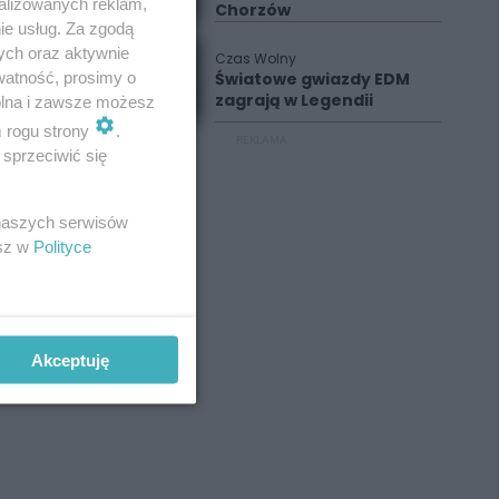
alizowanych reklam,
Chorzów
ie usług. Za zgodą
ych oraz aktywnie
Czas Wolny
watność, prosimy o
Światowe gwiazdy EDM
zagrają w Legendii
wolna i zawsze możesz
m rogu strony
.
REKLAMA
sprzeciwić się
 naszych serwisów
esz w
Polityce
Akceptuję