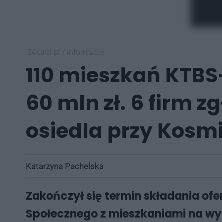
24kato.pl
/
informacje
110 mieszkań KTBS
60 mln zł. 6 firm z
osiedla przy Kosm
Katarzyna Pachelska
Zakończył się termin składania o
Społecznego z mieszkaniami na wyna