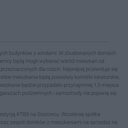
trowych budynków z windami. W zbudowanych domach
i najemcy będą mogli wybierać wśród mieszkań od
rzeznaczonych dla rodzin. Najwięcej przewiduje się
tkie mieszkania będą posiadały komórki lokatorskie,
mieszkanie będzie przypadało przynajmniej 1,5 miejsca
w garażach podziemnych i samochody nie pojawią się
nwestycją KTBS na Giszowcu. Wcześniej spółka
oraz zespół domków z mieszkaniami na sprzedaż na