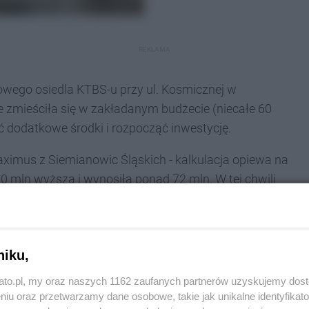
REKLAMA
owego osiedla KTBS-u przy ul. Kosmicznej w
 zmieściła się w zakładanym budżecie (niecałe 60
ć dodatkowe środki i rozpocząć inwestycję.
Maximus z Siemianowic Śląskich - kalkulacja opiewa na
10 mln wyższa i wynosiła ponad 72 mln. W tej chwili
e dokumenty i jeżeli będą zgodne z wymaganiami i
stępowania, podpisze umowę z wykonawcą.
niku,
ego podpisanie umowy da zielone światło do
izacji ma przyświecać idea zrównoważonej
kato.pl, my oraz naszych 1162 zaufanych partnerów uzyskujemy dos
rsie architektonicznym przeprowadzonym we
niu oraz przetwarzamy dane osobowe, takie jak unikalne identyfikat