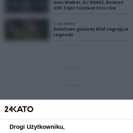
Alan Walker, DJ SNAKE, Bedoes
2115: Fajer Festiwal Chorzów
Czas Wolny
Światowe gwiazdy EDM zagrają w
Legendii
REKLAMA
REKLAMA
REKLAMA
Drogi Użytkowniku,