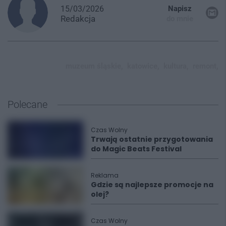
15/03/2026
Napisz
Redakcja
do mnie
muzeum śląskie,
katowice,
kultura,
remont,
Polecane
Czas Wolny
Trwają ostatnie przygotowania
do Magic Beats Festival
Reklama
Gdzie są najlepsze promocje na
olej?
Czas Wolny