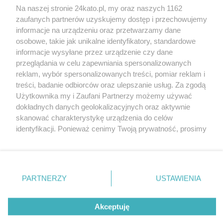
Na naszej stronie 24kato.pl, my oraz naszych 1162
Wydawca mediów
lokalnych
zaufanych partnerów uzyskujemy dostęp i przechowujemy
informacje na urządzeniu oraz przetwarzamy dane
osobowe, takie jak unikalne identyfikatory, standardowe
informacje wysyłane przez urządzenie czy dane
przeglądania w celu zapewniania spersonalizowanych
reklam, wybór spersonalizowanych treści, pomiar reklam i
Nie zapomnij
treści, badanie odbiorców oraz ulepszanie usług. Za zgodą
zapoznać się z:
polityką prywatności
regulamin korzystania z portali
Użytkownika my i Zaufani Partnerzy możemy używać
Twoje
miasto
Skontakuj się
z nami
dokładnych danych geolokalizacyjnych oraz aktywnie
Piekary Śląskie
Kontakt
skanować charakterystykę urządzenia do celów
Chorzów
Wydawca
identyfikacji. Ponieważ cenimy Twoją prywatność, prosimy
Tarnowskie Góry
Redakcja
Ruda Śląska
Newsletter
o zgodę na korzystanie z tych technologii poprzez
Świętochłowice
Reklama
kliknięcie „Akceptuję”. Zgoda jest dobrowolna i zawsze
Tychy
możesz ją zmienić/wycofać klikając przycisk ustawień
Bytom
Katowice
prywatności znajdujący się w lewym dolnym rogu strony
PARTNERZY
USTAWIENIA
Gliwice
. Niektóre rodzaje przetwarzania danych nie wymagają
Zabrze
Zagłębie
zgody użytkownika, ale masz prawo sprzeciwić się
Akceptuję
takiemu przetwarzaniu. Preferencje będą miały
zastosowania tylko na tej witrynie.