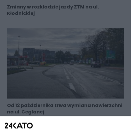
Zmiany w rozkładzie jazdy ZTM na ul.
Kłodnickiej
Od 12 października trwa wymiana nawierzchni
na ul. Ceglanej
1
2
3
NASTĘPNA