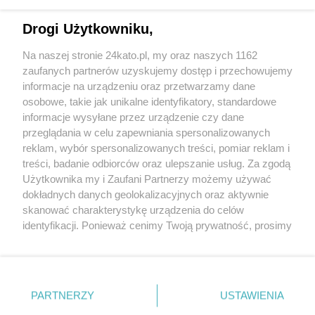
Drogi Użytkowniku,
Na naszej stronie 24kato.pl, my oraz naszych 1162
zaufanych partnerów uzyskujemy dostęp i przechowujemy
informacje na urządzeniu oraz przetwarzamy dane
osobowe, takie jak unikalne identyfikatory, standardowe
Wydawca mediów
lokalnych
informacje wysyłane przez urządzenie czy dane
przeglądania w celu zapewniania spersonalizowanych
reklam, wybór spersonalizowanych treści, pomiar reklam i
treści, badanie odbiorców oraz ulepszanie usług. Za zgodą
Użytkownika my i Zaufani Partnerzy możemy używać
dokładnych danych geolokalizacyjnych oraz aktywnie
skanować charakterystykę urządzenia do celów
Nie zapomnij
zapoznać się z:
polityką prywatności
regulamin korzystania z portali
identyfikacji. Ponieważ cenimy Twoją prywatność, prosimy
Twoje
miasto
Skontaktuj się
z nami
o zgodę na korzystanie z tych technologii poprzez
kliknięcie „Akceptuję”. Zgoda jest dobrowolna i zawsze
Piekary Śląskie
Kontakt
Chorzów
Wydawca
możesz ją zmienić/wycofać klikając przycisk ustawień
Tarnowskie Góry
Redakcja
prywatności znajdujący się w lewym dolnym rogu strony
Ruda Śląska
Newsletter
PARTNERZY
USTAWIENIA
Świętochłowice
Reklama
. Niektóre rodzaje przetwarzania danych nie wymagają
Tychy