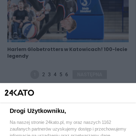
Harlem Globetrotters w Katowicach! 100-lecie
legendy
1
2
3
4
5
6
NASTĘPNA
Drogi Użytkowniku,
Na naszej stronie 24kato.pl, my oraz naszych 1162
Wydawca mediów
lokalnych
zaufanych partnerów uzyskujemy dostęp i przechowujemy
informacje na urządzeniu oraz przetwarzamy dane