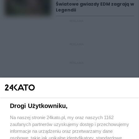
Światowe gwiazdy EDM zagrają w
Legendii
REKLAMA
REKLAMA
REKLAMA
Drogi Użytkowniku,
Na naszej stronie 24kato.pl, my oraz naszych 1162
Wydawca mediów
lokalnych
zaufanych partnerów uzyskujemy dostęp i przechowujemy
informacje na urządzeniu oraz przetwarzamy dane
osobowe, takie jak unikalne identyfikatory, standardowe