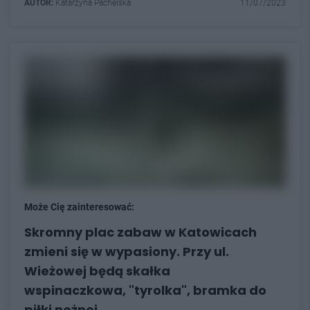
AUTOR:
Katarzyna Pachelska
11/07/2023
Może Cię zainteresować:
Skromny plac zabaw w Katowicach
zmieni się w wypasiony. Przy ul.
Wieżowej będą skałka
wspinaczkowa, "tyrolka", bramka do
piłki nożnej