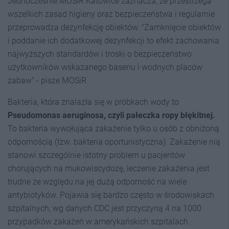
Jednocześnie MOSiR Katowice zaznacza, że przestrzega
wszelkich zasad higieny oraz bezpieczeństwa i regularnie
przeprowadza dezynfekcję obiektów. "Zamknięcie obiektów
i poddanie ich dodatkowej dezynfekcji to efekt zachowania
najwyższych standardów i troski o bezpieczeństwo
użytkowników wskazanego basenu i wodnych placów
zabaw" - pisze MOSiR
Bakteria, która znalazła się w próbkach wody to
Pseudomonas aeruginosa, czyli pałeczka ropy błękitnej.
To bakteria wywołująca zakażenie tylko u osób z obniżoną
odpornością (tzw. bakteria oportunistyczna). Zakażenie nią
stanowi szczególnie istotny problem u pacjentów
chorujących na mukowiscydozę, leczenie zakażenia jest
trudne ze względu na jej dużą odporność na wiele
antybiotyków. Pojawia się bardzo często w środowiskach
szpitalnych, wg danych CDC jest przyczyną 4 na 1000
przypadków zakażeń w amerykańskich szpitalach.