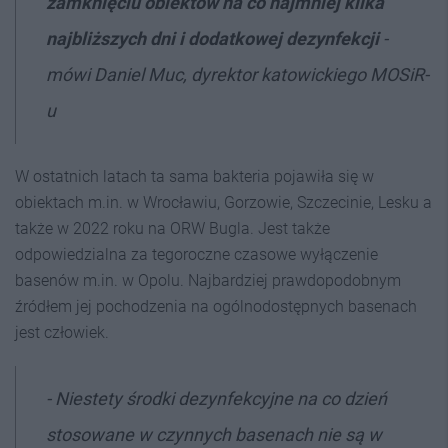
zamknięciu obiektów na co najmniej kilka
najbliższych dni i dodatkowej dezynfekcji
-
mówi Daniel Muc, dyrektor katowickiego MOSiR-
u
W ostatnich latach ta sama bakteria pojawiła się w
obiektach m.in. w Wrocławiu, Gorzowie, Szczecinie, Lesku a
także w 2022 roku na ORW Bugla. Jest także
odpowiedzialna za tegoroczne czasowe wyłączenie
basenów m.in. w Opolu. Najbardziej prawdopodobnym
źródłem jej pochodzenia na ogólnodostępnych basenach
jest człowiek.
- Niestety środki dezynfekcyjne na co dzień
stosowane w czynnych basenach nie są w