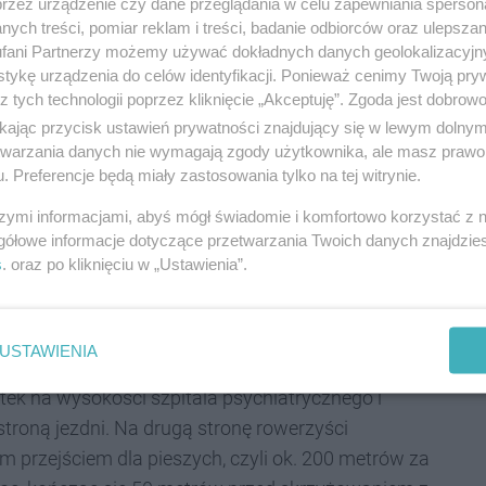
przez urządzenie czy dane przeglądania w celu zapewniania sperson
Katowic
- mówi Marcin Krupa, prezydent
ych treści, pomiar reklam i treści, badanie odbiorców oraz ulepszan
łączenie rowerowe z miejskim Basenem
fani Partnerzy możemy używać dokładnych danych geolokalizacyjn
tykę urządzenia do celów identyfikacji. Ponieważ cenimy Twoją pry
w kontekście powstającej Doliny 5 Stawów
–
z tych technologii poprzez kliknięcie „Akceptuję”. Zgoda jest dobro
ikając przycisk ustawień prywatności znajdujący się w lewym dolny
etwarzania danych nie wymagają zgody użytkownika, ale masz prawo 
. Preferencje będą miały zastosowania tylko na tej witrynie.
szymi informacjami, abyś mógł świadomie i komfortowo korzystać z
 blisko 190 km, z czego ponad 44 km dróg powstało
gółowe informacje dotyczące przetwarzania Twoich danych znajdzi
ła 40 mln zł.
s
. oraz po kliknięciu w „Ustawienia”.
USTAWIENIA
ek na wysokości szpitala psychiatrycznego i
roną jezdni. Na drugą stronę rowerzyści
przejściem dla pieszych, czyli ok. 200 metrów za