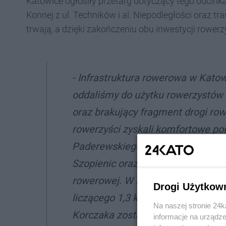
Katowice ogłosiły przetarg dotyczący tego odcinka
Konnej z ul. Techników i al. Niepodległości oraz t
trwają, a dzięki zakończeniu obu inwestycji rowerz
-
Infrastruktura rowerowa w Katow
oddaliśmy do użytku rowerzystów 
oraz brakujący fragment drogi ro
rowerzyści zyskali komfortowe p
Paderewskiego i Dolina Trzech St
Szopienic oraz Giszowcem. Wypełn
rowerowej. W Szopienicach-Burow
Drogi Użytkow
liczącego 1,3 km w rejonie ulicy Ha
Na naszej stronie 24
Korczaka zostanie połączony z tra
informacje na urządze