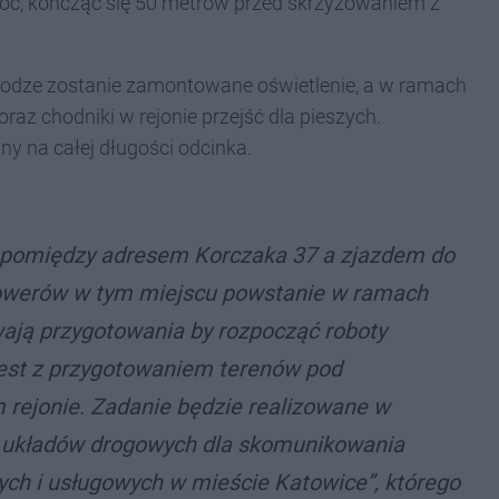
noc, kończąc się 50 metrów przed skrzyżowaniem z
rodze zostanie zamontowane oświetlenie, a w ramach
raz chodniki w rejonie przejść dla pieszych.
y na całej długości odcinka.
a pomiędzy adresem Korczaka 37 a zjazdem do
 rowerów w tym miejscu powstanie w ramach
wają przygotowania by rozpocząć roboty
jest z przygotowaniem terenów pod
rejonie. Zadanie będzie realizowane w
 układów drogowych dla skomunikowania
ch i usługowych w mieście Katowice”, którego