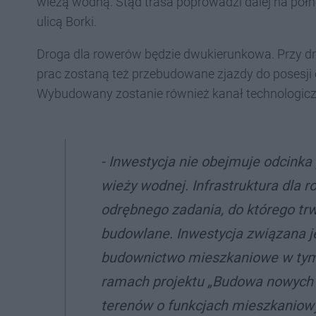
wieżą wodną. Stąd trasa poprowadzi dalej na pół
ulicą Borki.
Droga dla rowerów będzie dwukierunkowa. Przy d
prac zostaną też przebudowane zjazdy do posesji o
Wybudowany zostanie również kanał technologiczn
-
Inwestycja nie obejmuje odcink
wieży wodnej. Infrastruktura dla
odrębnego zadania, do którego tr
budowlane. Inwestycja związana 
budownictwo mieszkaniowe w tym 
ramach projektu „Budowa nowych
terenów o funkcjach mieszkaniowy