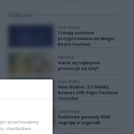
REKLAMA
Polecane
Czas Wolny
Trwają ostatnie
przygotowania do Magic
Beats Festival
Reklama
Gdzie są najlepsze
promocje na olej?
Czas Wolny
Alan Walker, DJ SNAKE,
Bedoes 2115: Fajer Festiwal
Chorzów
Czas Wolny
Światowe gwiazdy EDM
tęp i przechowujemy
zagrają w Legendii
ory, standardowe
REKLAMA