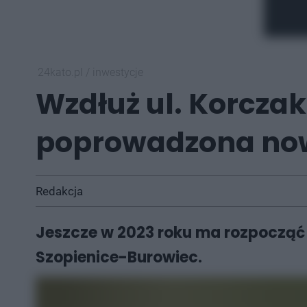
24kato.pl
/
inwestycje
Wzdłuż ul. Korcza
poprowadzona no
Redakcja
Jeszcze w 2023 roku ma rozpocząć 
Szopienice-Burowiec.