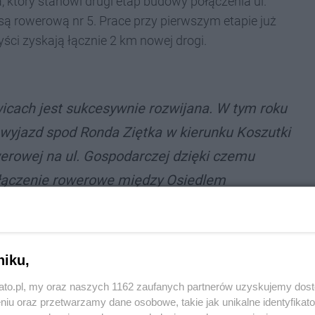
, który stanowi drugi etap budowy połączenia ul.
rasą rowerową nr 5. Prace przy pierwszym etapie już
yści zyskają łącznie 2 km nowej drogi.
icach jest sukcesywnie rozwijana. W tym roku
wyjazd spod Ronda Ziętka w kierunku Koszutki
werowej na ul. Gospodarczej dzięki czemu
ołączenie rowerowe między Osiedlem
awów, a Nikiszowcem i dalej w kierunku
iamy brakujące fragmenty infrastruktury
cu oraz Dąbrówce Małej trwa budowa odcinka
niku,
llera, który poprzez inwestycję wzdłuż ul.
kato.pl, my oraz naszych 1162 zaufanych partnerów uzyskujemy dos
są rowerową nr 5, co usprawni
niu oraz przetwarzamy dane osobowe, takie jak unikalne identyfikat