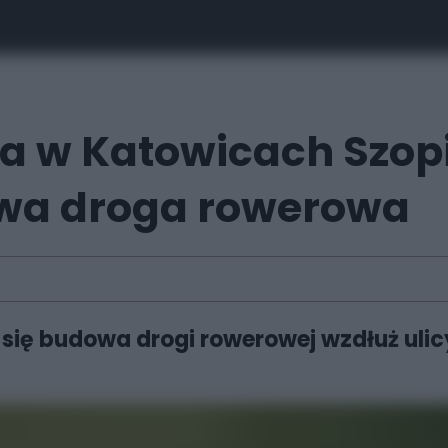
ka w Katowicach Szop
wa droga rowerowa
się budowa drogi rowerowej wzdłuż ulicy