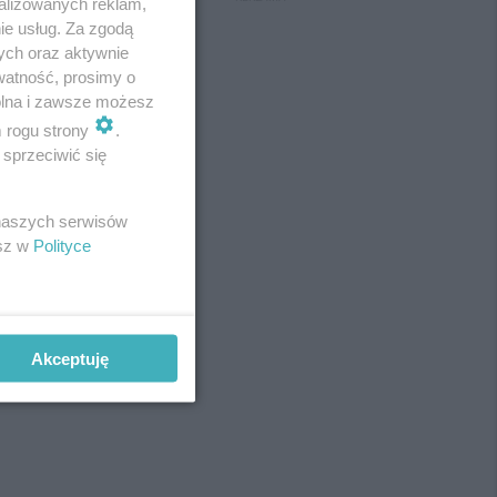
alizowanych reklam,
ie usług. Za zgodą
ych oraz aktywnie
watność, prosimy o
wolna i zawsze możesz
m rogu strony
.
sprzeciwić się
 naszych serwisów
esz w
Polityce
Akceptuję