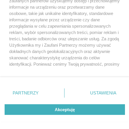
zaufanych partnerów uzyskujemy dostęp i przechowujemy
Katowickiej. Jest w nim m.in.... asortyment
Katowice
informacje na urządzeniu oraz przetwarzamy dane
wielkomiejski
Gliwice
Zabrze
osobowe, takie jak unikalne identyfikatory, standardowe
Zagłębie
informacje wysyłane przez urządzenie czy dane
4 / 9
przeglądania w celu zapewniania spersonalizowanych
reklam, wybór spersonalizowanych treści, pomiar reklam i
Carrefour galeria katowicka
treści, badanie odbiorców oraz ulepszanie usług. Za zgodą
Użytkownika my i Zaufani Partnerzy możemy używać
04
dokładnych danych geolokalizacyjnych oraz aktywnie
skanować charakterystykę urządzenia do celów
identyfikacji. Ponieważ cenimy Twoją prywatność, prosimy
Nowy sklep Carrefour został otwarty w Galerii
o zgodę na korzystanie z tych technologii poprzez
Katowickiej.
kliknięcie „Akceptuję”. Zgoda jest dobrowolna i zawsze
możesz ją zmienić/wycofać klikając przycisk ustawień
prywatności znajdujący się w lewym dolnym rogu strony
PARTNERZY
USTAWIENIA
REKLAMA
. Niektóre rodzaje przetwarzania danych nie wymagają
zgody użytkownika, ale masz prawo sprzeciwić się
takiemu przetwarzaniu. Preferencje będą miały
Akceptuję
zastosowania tylko na tej witrynie.
Zapoznaj się z poniższymi informacjami, abyś mógł