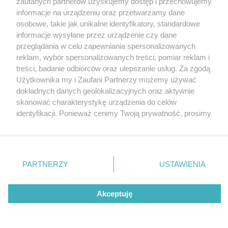
zaufanych partnerów uzyskujemy dostęp i przechowujemy
Katowickiej. Jest w nim m.in.... asortyment
Katowice
informacje na urządzeniu oraz przetwarzamy dane
wielkomiejski
Gliwice
Zabrze
osobowe, takie jak unikalne identyfikatory, standardowe
Zagłębie
informacje wysyłane przez urządzenie czy dane
5 / 9
przeglądania w celu zapewniania spersonalizowanych
reklam, wybór spersonalizowanych treści, pomiar reklam i
Carrefour galeria katowicka
treści, badanie odbiorców oraz ulepszanie usług. Za zgodą
Użytkownika my i Zaufani Partnerzy możemy używać
03
dokładnych danych geolokalizacyjnych oraz aktywnie
skanować charakterystykę urządzenia do celów
identyfikacji. Ponieważ cenimy Twoją prywatność, prosimy
Nowy sklep Carrefour został otwarty w Galerii
o zgodę na korzystanie z tych technologii poprzez
Katowickiej.
kliknięcie „Akceptuję”. Zgoda jest dobrowolna i zawsze
możesz ją zmienić/wycofać klikając przycisk ustawień
prywatności znajdujący się w lewym dolnym rogu strony
PARTNERZY
USTAWIENIA
REKLAMA
. Niektóre rodzaje przetwarzania danych nie wymagają
zgody użytkownika, ale masz prawo sprzeciwić się
takiemu przetwarzaniu. Preferencje będą miały
Akceptuję
zastosowania tylko na tej witrynie.
Zapoznaj się z poniższymi informacjami, abyś mógł