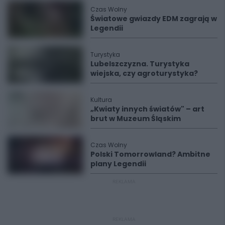
Czas Wolny
Światowe gwiazdy EDM zagrają w
Legendii
Turystyka
Lubelszczyzna. Turystyka
wiejska, czy agroturystyka?
Kultura
„Kwiaty innych światów" – art
brut w Muzeum Śląskim
Czas Wolny
Polski Tomorrowland? Ambitne
plany Legendii
REKLAMA
REKLAMA