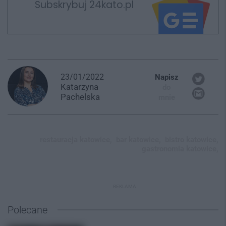
Subskrybuj 24kato.pl
23/01/2022
Napisz
Katarzyna
do
Pachelska
mnie
restauracja katowice,
bar katowice,
bistro katowice,
gastronomia katowice,
REKLAMA
Polecane