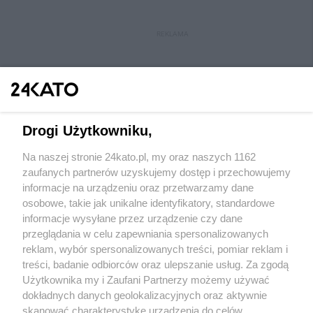
REKLAMA
Drogi Użytkowniku,
Na naszej stronie 24kato.pl, my oraz naszych 1162
Wydawca mediów
lokalnych
zaufanych partnerów uzyskujemy dostęp i przechowujemy
informacje na urządzeniu oraz przetwarzamy dane
osobowe, takie jak unikalne identyfikatory, standardowe
informacje wysyłane przez urządzenie czy dane
przeglądania w celu zapewniania spersonalizowanych
reklam, wybór spersonalizowanych treści, pomiar reklam i
Nie zapomnij
treści, badanie odbiorców oraz ulepszanie usług. Za zgodą
zapoznać się z:
polityką prywatności
regulamin korzystania z portali
Użytkownika my i Zaufani Partnerzy możemy używać
Twoje
miasto
Skontakuj się
z nami
dokładnych danych geolokalizacyjnych oraz aktywnie
Piekary Śląskie
Kontakt
skanować charakterystykę urządzenia do celów