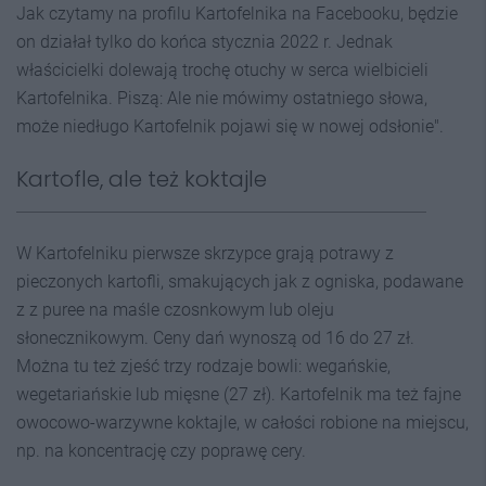
Jak czytamy na profilu Kartofelnika na Facebooku, będzie
on działał tylko do końca stycznia 2022 r. Jednak
właścicielki dolewają trochę otuchy w serca wielbicieli
Kartofelnika. Piszą: Ale nie mówimy ostatniego słowa,
może niedługo Kartofelnik pojawi się w nowej odsłonie".
Kartofle, ale też koktajle
W Kartofelniku pierwsze skrzypce grają potrawy z
pieczonych kartofli, smakujących jak z ogniska, podawane
z z puree na maśle czosnkowym lub oleju
słonecznikowym. Ceny dań wynoszą od 16 do 27 zł.
Można tu też zjeść trzy rodzaje bowli: wegańskie,
wegetariańskie lub mięsne (27 zł). Kartofelnik ma też fajne
owocowo-warzywne koktajle, w całości robione na miejscu,
np. na koncentrację czy poprawę cery.