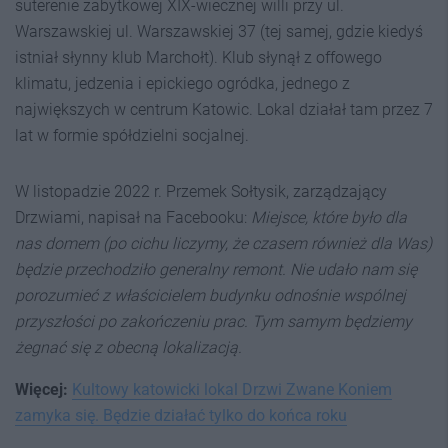
suterenie zabytkowej XIX-wiecznej willi przy ul.
Warszawskiej ul. Warszawskiej 37 (tej samej, gdzie kiedyś
istniał słynny klub Marchołt). Klub słynął z offowego
klimatu, jedzenia i epickiego ogródka, jednego z
największych w centrum Katowic. Lokal działał tam przez 7
lat w formie spółdzielni socjalnej.
W listopadzie 2022 r. Przemek Sołtysik, zarządzający
Drzwiami, napisał na Facebooku:
Miejsce, które było dla
nas domem (po cichu liczymy, że czasem również dla Was)
będzie przechodziło generalny remont. Nie udało nam się
porozumieć z właścicielem budynku odnośnie wspólnej
przyszłości po zakończeniu prac. Tym
samym będziemy
żegnać się z obecną lokalizacją.
Więcej:
Kultowy katowicki lokal Drzwi Zwane Koniem
zamyka się. Będzie działać tylko do końca roku