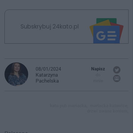
Subskrybuj 24kato.pl
08/01/2024
Napisz
Katarzyna
do
Pachelska
mnie
kato pub mariacka,
mariacka katowice,
drzwi zwane koniem,