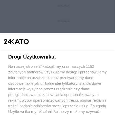
REKLAMA
REKLAMA
Drogi Użytkowniku,
Na naszej stronie 24kato.pl, my oraz naszych 1162
Wydawca mediów
lokalnych
zaufanych partnerów uzyskujemy dostęp i przechowujemy
informacje na urządzeniu oraz przetwarzamy dane
osobowe, takie jak unikalne identyfikatory, standardowe
informacje wysyłane przez urządzenie czy dane
przeglądania w celu zapewniania spersonalizowanych
reklam, wybór spersonalizowanych treści, pomiar reklam i
Nie zapomnij
treści, badanie odbiorców oraz ulepszanie usług. Za zgodą
zapoznać się z:
polityką prywatności
regulamin korzystania z portali
Użytkownika my i Zaufani Partnerzy możemy używać
Twoje
miasto
Skontakuj się
z nami