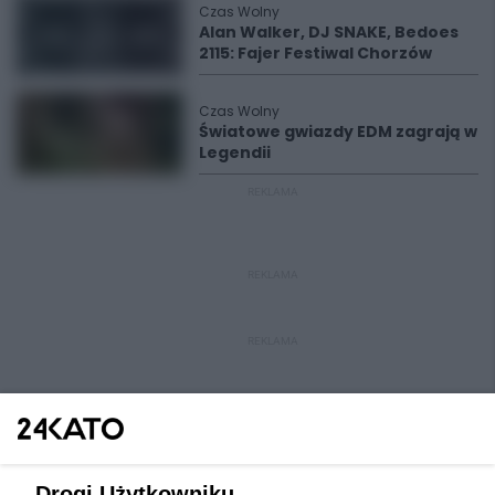
Czas Wolny
Alan Walker, DJ SNAKE, Bedoes
2115: Fajer Festiwal Chorzów
Czas Wolny
Światowe gwiazdy EDM zagrają w
Legendii
REKLAMA
REKLAMA
REKLAMA
Drogi Użytkowniku,