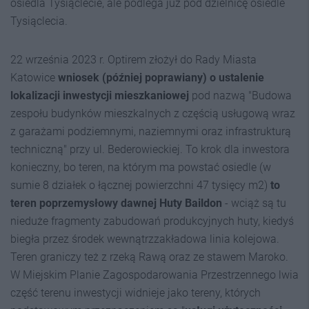
osiedla Tysiąclecie, ale podlega już pod dzielnicę osiedle
Tysiąclecia.
22 września 2023 r. Optirem złożył do Rady Miasta
Katowice
wniosek (później poprawiany) o ustalenie
lokalizacji inwestycji mieszkaniowej
pod nazwą "Budowa
zespołu budynków mieszkalnych z częścią usługową wraz
z garażami podziemnymi, naziemnymi oraz infrastrukturą
techniczną" przy ul. Bederowieckiej. To krok dla inwestora
konieczny, bo teren, na którym ma powstać osiedle (w
sumie 8 działek o łącznej powierzchni 47 tysięcy m2)
t
o
teren poprzemysłowy dawnej Huty Baildon
- wciąż są tu
nieduże fragmenty zabudowań produkcyjnych huty, kiedyś
biegła przez środek wewnątrzzakładowa linia kolejowa.
Teren graniczy też z rzeką Rawą oraz ze stawem Maroko.
W Miejskim Planie Zagospodarowania Przestrzennego lwia
część terenu inwestycji widnieje jako tereny, których