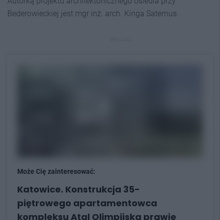
Autorką projektu architektonicznego osiedla przy
Bederowieckiej jest mgr inż. arch. Kinga Saternus.
REKLAMA
Może Cię zainteresować:
Katowice. Konstrukcja 35-
piętrowego apartamentowca
kompleksu Atal Olimpijska prawie