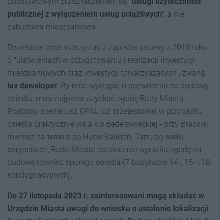
podstawowym przeznaczeniem są "
usługi użyteczności
publicznej z wyłączeniem usług uciążliwych"
, a nie
zabudowa mieszkaniowa.
Deweloper chce skorzystać z zapisów ustawy z 2018 roku
o "ułatwieniach w przygotowaniu i realizacji inwestycji
mieszkaniowych oraz inwestycji towarzyszących", zwaną
lex deweloper
. By móc wystąpić o pozwolenie na budowę
osiedla, musi najpierw uzyskać zgodę Rady Miasta.
Podobny scenariusz OPAL już przetestował w przypadku
osiedla praktycznie vis a vis Bederowieckiej - przy Brackiej,
również na terenie po Hucie Baildon. Tam, po wielu
perypetiach, Rada Miasta ostatecznie wyraziła zgodę na
budowę również sporego osiedla (7 budynków 14-, 15- i 18-
kondygnacyjnych).
Do 27 listopada 2023 r. zainteresowani mogą składać w
Urzędzie Miasta uwagi do wniosku o ustalenie lokalizacji