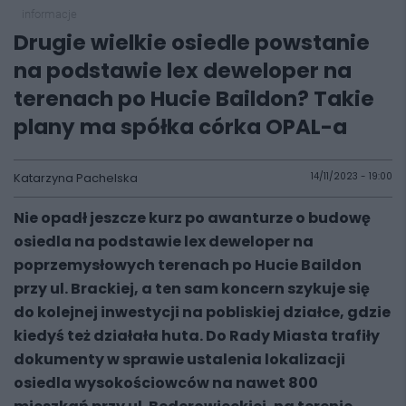
informacje
Drugie wielkie osiedle powstanie
na podstawie lex deweloper na
terenach po Hucie Baildon? Takie
plany ma spółka córka OPAL-a
Katarzyna Pachelska
14/11/2023 - 19:00
Nie opadł jeszcze kurz po awanturze o budowę
osiedla na podstawie lex deweloper na
poprzemysłowych terenach po Hucie Baildon
przy ul. Brackiej, a ten sam koncern szykuje się
do kolejnej inwestycji na pobliskiej działce, gdzie
kiedyś też działała huta. Do Rady Miasta trafiły
dokumenty w sprawie ustalenia lokalizacji
osiedla wysokościowców na nawet 800