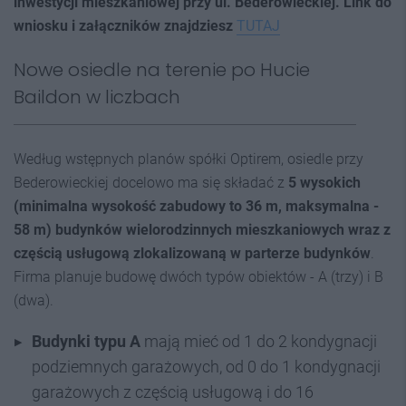
inwestycji mieszkaniowej przy ul. Bederowieckiej. Link do
wniosku i załączników znajdziesz
TUTAJ
Nowe osiedle na terenie po Hucie
Baildon w liczbach
Według wstępnych planów spółki Optirem, osiedle przy
Bederowieckiej docelowo ma się składać z
5 wysokich
(minimalna wysokość zabudowy to 36 m, maksymalna -
58 m) budynków wielorodzinnych mieszkaniowych wraz z
częścią usługową zlokalizowaną w parterze budynków
.
Firma planuje budowę dwóch typów obiektów - A (trzy) i B
(dwa).
Budynki typu A
mają mieć od 1 do 2 kondygnacji
podziemnych garażowych, od 0 do 1 kondygnacji
garażowych z częścią usługową i do 16