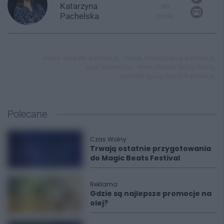
Katarzyna
do
Pachelska
mnie
nowe osiedle katowice,
nowe mieszkania katowice,
opal katowice,
mieszkania tysiąclecie,
osiedle tysiąclecia katowice,
Polecane
Czas Wolny
Trwają ostatnie przygotowania
do Magic Beats Festival
Reklama
Gdzie są najlepsze promocje na
olej?