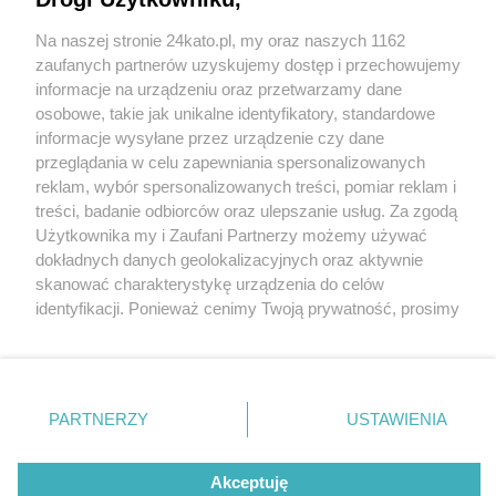
Na naszej stronie 24kato.pl, my oraz naszych 1162
Wydawca mediów
lokalnych
zaufanych partnerów uzyskujemy dostęp i przechowujemy
informacje na urządzeniu oraz przetwarzamy dane
osobowe, takie jak unikalne identyfikatory, standardowe
informacje wysyłane przez urządzenie czy dane
przeglądania w celu zapewniania spersonalizowanych
reklam, wybór spersonalizowanych treści, pomiar reklam i
Nie zapomnij
treści, badanie odbiorców oraz ulepszanie usług. Za zgodą
zapoznać się z:
polityką prywatności
regulamin korzystania z portali
Użytkownika my i Zaufani Partnerzy możemy używać
Twoje
miasto
Skontakuj się
z nami
dokładnych danych geolokalizacyjnych oraz aktywnie
Piekary Śląskie
Kontakt
skanować charakterystykę urządzenia do celów
Chorzów
Wydawca
identyfikacji. Ponieważ cenimy Twoją prywatność, prosimy
Tarnowskie Góry
Redakcja
Ruda Śląska
Newsletter
o zgodę na korzystanie z tych technologii poprzez
Świętochłowice
Reklama
kliknięcie „Akceptuję”. Zgoda jest dobrowolna i zawsze
Tychy
możesz ją zmienić/wycofać klikając przycisk ustawień
Bytom
Katowice
prywatności znajdujący się w lewym dolnym rogu strony
PARTNERZY
USTAWIENIA
Gliwice
. Niektóre rodzaje przetwarzania danych nie wymagają
Zabrze
Zagłębie
zgody użytkownika, ale masz prawo sprzeciwić się
Akceptuję
takiemu przetwarzaniu. Preferencje będą miały