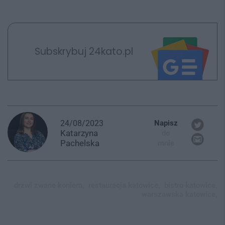
Subskrybuj 24kato.pl
24/08/2023
Napisz
Katarzyna
do
Pachelska
mnie
drzwi zwane koniem,
restauracja katowice,
bistro katowice,
warszawska katowice,