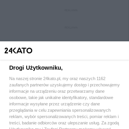
REKLAMA
REKLAMA
Drogi Użytkowniku,
Na naszej stronie 24kato.pl, my oraz naszych 1162
Wydawca mediów
lokalnych
zaufanych partnerów uzyskujemy dostęp i przechowujemy
informacje na urządzeniu oraz przetwarzamy dane
osobowe, takie jak unikalne identyfikatory, standardowe
informacje wysyłane przez urządzenie czy dane
przeglądania w celu zapewniania spersonalizowanych
reklam, wybór spersonalizowanych treści, pomiar reklam i
Nie zapomnij
treści, badanie odbiorców oraz ulepszanie usług. Za zgodą
zapoznać się z:
polityką prywatności
regulamin korzystania z portali
Użytkownika my i Zaufani Partnerzy możemy używać