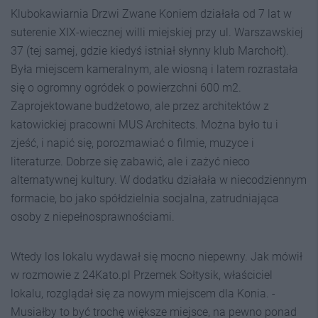
Klubokawiarnia Drzwi Zwane Koniem działała od 7 lat w
suterenie XIX-wiecznej willi miejskiej przy ul. Warszawskiej
37 (tej samej, gdzie kiedyś istniał słynny klub Marchołt).
Była miejscem kameralnym, ale wiosną i latem rozrastała
się o ogromny ogródek o powierzchni 600 m2.
Zaprojektowane budżetowo, ale przez architektów z
katowickiej pracowni MUS Architects. Można było tu i
zjeść, i napić się, porozmawiać o filmie, muzyce i
literaturze. Dobrze się zabawić, ale i zażyć nieco
alternatywnej kultury. W dodatku działała w niecodziennym
formacie, bo jako spółdzielnia socjalna, zatrudniająca
osoby z niepełnosprawnościami.
Wtedy los lokalu wydawał się mocno niepewny. Jak mówił
w rozmowie z 24Kato.pl Przemek Sołtysik, właściciel
lokalu, rozglądał się za nowym miejscem dla Konia. -
Musiałby to być trochę większe miejsce, na pewno ponad