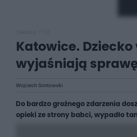
24kato.pl
/
112
Katowice. Dziecko w
wyjaśniają spraw
Wojciech Sontowski
Do bardzo groźnego zdarzenia doszł
opieki ze strony babci, wypadło tam 