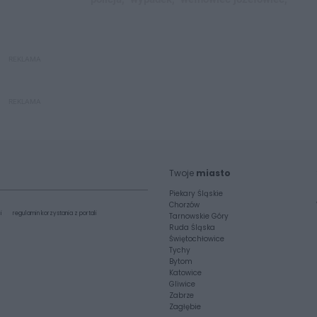
REKLAMA
REKLAMA
Twoje
miasto
Piekary Śląskie
Chorzów
i
regulamin korzystania z portali
Tarnowskie Góry
Ruda Śląska
Świętochłowice
Tychy
Bytom
Katowice
Gliwice
Zabrze
Zagłębie