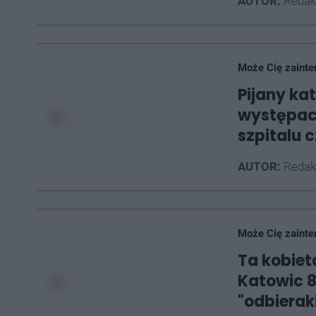
AUTOR:
Redak
Może Cię zainte
Pijany ka
występach
szpitalu
AUTOR:
Redak
Może Cię zainte
Ta kobiet
Katowic 8
"odbierak