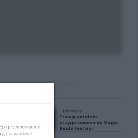
REKLAMA
Polecane
Czas Wolny
Trwają ostatnie
przygotowania do Magic
tęp i przechowujemy
Beats Festival
ory, standardowe