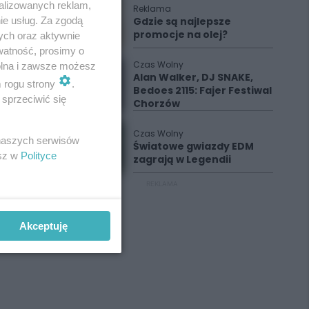
alizowanych reklam,
Reklama
Gdzie są najlepsze
ie usług. Za zgodą
promocje na olej?
ych oraz aktywnie
watność, prosimy o
Czas Wolny
wolna i zawsze możesz
Alan Walker, DJ SNAKE,
m rogu strony
.
Bedoes 2115: Fajer Festiwal
sprzeciwić się
Chorzów
Czas Wolny
 naszych serwisów
Światowe gwiazdy EDM
esz w
Polityce
zagrają w Legendii
REKLAMA
Akceptuję