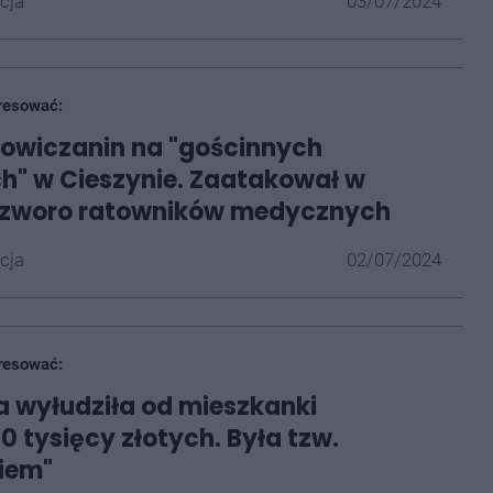
cja
03/07/2024
resować:
towiczanin na "gościnnych
" w Cieszynie. Zaatakował w
 czworo ratowników medycznych
cja
02/07/2024
resować:
a wyłudziła od mieszkanki
0 tysięcy złotych. Była tzw.
iem"