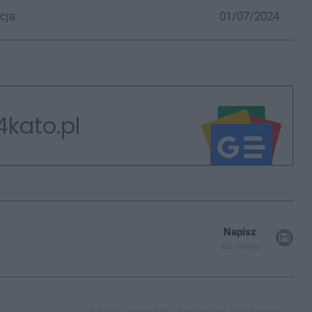
cja
01/07/2024
4kato.pl
Napisz
do mnie
policja,
wypadek,
wełnowiec józefowiec,