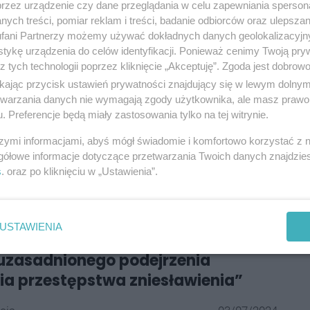
przez urządzenie czy dane przeglądania w celu zapewniania sperson
ych treści, pomiar reklam i treści, badanie odbiorców oraz ulepszan
fani Partnerzy możemy używać dokładnych danych geolokalizacyjn
akiej wyobraźni jak dorośli czy nawet starsze dzieci i
tykę urządzenia do celów identyfikacji. Ponieważ cenimy Twoją pry
i balkonowe należy tak zabezpieczyć
, by najmłodsi
z tych technologii poprzez kliknięcie „Akceptuję”. Zgoda jest dobro
ą otworzyć i przez nie wyjść. Staramy się też nie
ikając przycisk ustawień prywatności znajdujący się w lewym dolny
etwarzania danych nie wymagają zgody użytkownika, ale masz prawo 
sprytne i mogą sobie chcieć podstawić krzesło, by
. Preferencje będą miały zastosowania tylko na tej witrynie.
uwagi i dochodzi do dramatu.
szymi informacjami, abyś mógł świadomie i komfortowo korzystać z
gółowe informacje dotyczące przetwarzania Twoich danych znajdzi
s
. oraz po kliknięciu w „Ustawienia”.
resować:
a z Katowic, Beata Bieniek-
ywa... PiS. „Za sianie i szerzenie
USTAWIENIA
awiadomiła też prokuraturę w
uzasadnionego podejrzenia
ia przestępstwa zniesławienia”