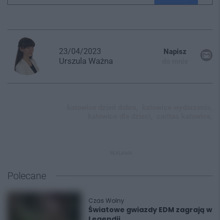
23/04/2023
Napisz
Urszula
Ważna
do mnie
katowice dzień dobra,
katowice wydarzenia,
katowice dla dzieci,
caritas katowice,
REKLAMA
Polecane
Czas Wolny
Światowe gwiazdy EDM zagrają w
Legendii