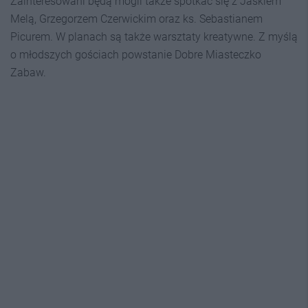
Zainteresowani będą mogli także spotkać się z Jaśkiem
Melą, Grzegorzem Czerwickim oraz ks. Sebastianem
Picurem. W planach są także warsztaty kreatywne. Z myślą
o młodszych gościach powstanie Dobre Miasteczko
Zabaw.