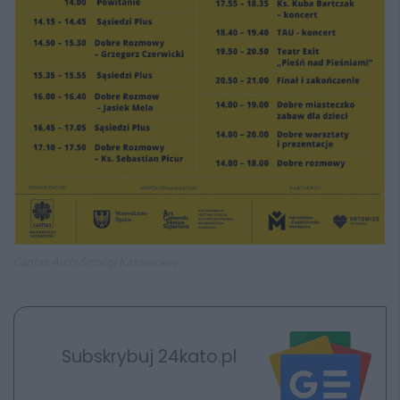
Caritas Archidiecezji Katowickiej
Subskrybuj 24kato.pl