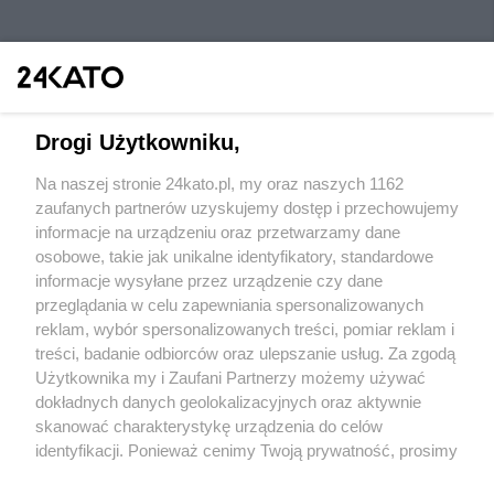
Drogi Użytkowniku,
Na naszej stronie 24kato.pl, my oraz naszych 1162
Wydawca mediów
lokalnych
zaufanych partnerów uzyskujemy dostęp i przechowujemy
informacje na urządzeniu oraz przetwarzamy dane
osobowe, takie jak unikalne identyfikatory, standardowe
informacje wysyłane przez urządzenie czy dane
przeglądania w celu zapewniania spersonalizowanych
reklam, wybór spersonalizowanych treści, pomiar reklam i
Nie zapomnij
treści, badanie odbiorców oraz ulepszanie usług. Za zgodą
zapoznać się z:
polityką prywatności
regulamin korzystania z portali
Użytkownika my i Zaufani Partnerzy możemy używać
Twoje
miasto
Skontakuj się
z nami
dokładnych danych geolokalizacyjnych oraz aktywnie
Piekary Śląskie
Kontakt
skanować charakterystykę urządzenia do celów
Chorzów
Wydawca
identyfikacji. Ponieważ cenimy Twoją prywatność, prosimy
Tarnowskie Góry
Redakcja
Ruda Śląska
Newsletter
o zgodę na korzystanie z tych technologii poprzez
Świętochłowice
Reklama