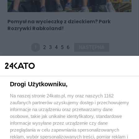
Pomysł na wycieczkę z dzieckiem? Park
Rozrywki Rabkoland!
1
2
3
4
5
6
NASTĘPNA
Drogi Użytkowniku,
Na naszej stronie 24kato.pl, my oraz naszych 1162
Wydawca mediów
lokalnych
zaufanych partnerów uzyskujemy dostęp i przechowujemy
informacje na urządzeniu oraz przetwarzamy dane
osobowe, takie jak unikalne identyfikatory, standardowe
informacje wysyłane przez urządzenie czy dane
przeglądania w celu zapewniania spersonalizowanych
reklam, wybór spersonalizowanych treści, pomiar reklam i