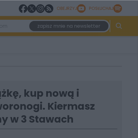
OBEJRZYJ
POSŁUCHAJ
zapisz mnie na newsletter
ążkę, kup nową i
woronogi. Kiermasz
y w 3 Stawach