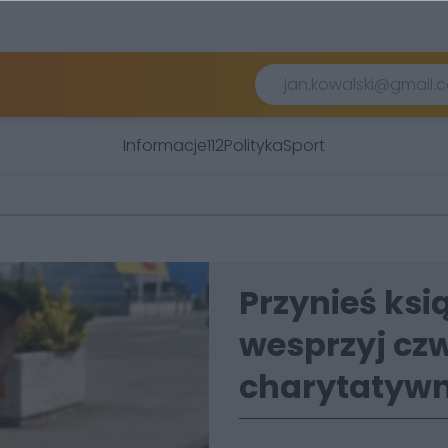
Informacje
112
Polityka
Sport
Przynieś ksi
wesprzyj cz
charytatywn