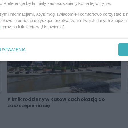
. Preferencje będą miały zastosowania tylko na tej witrynie.
Święto Wojska Polskiego w Katowicach 14
sierpnia
szymi informacjami, abyś mógł świadomie i komfortowo korzystać z
gółowe informacje dotyczące przetwarzania Twoich danych znajdzi
s
. oraz po kliknięciu w „Ustawienia”.
USTAWIENIA
Piknik rodzinny w Katowicach okazją do
zaszczepienia się