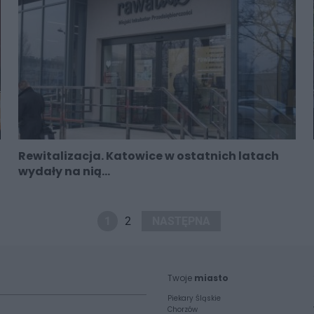
Rewitalizacja. Katowice w ostatnich latach
wydały na nią...
1
2
NASTĘPNA
Twoje
miasto
Piekary Śląskie
Chorzów