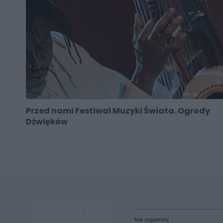
Przed nami Festiwal Muzyki Świata. Ogrody
Dźwięków
Nie zapomnij