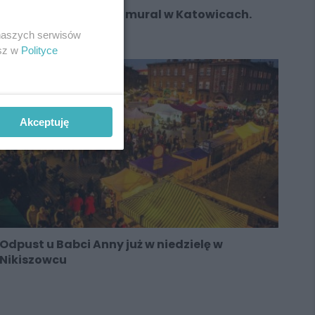
Powstał ekologiczny mural w Katowicach.
Zobacz zdjęcia
 naszych serwisów
esz w
Polityce
Akceptuję
Odpust u Babci Anny już w niedzielę w
Nikiszowcu