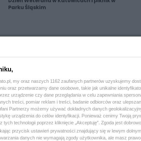
Dzień Weterana w Katowicach i piknik w
Parku Śląskim
niku,
kato.pl, my oraz naszych 1162 zaufanych partnerów uzyskujemy dos
niu oraz przetwarzamy dane osobowe, takie jak unikalne identyfikat
przez urządzenie czy dane przeglądania w celu zapewniania sperson
ych treści, pomiar reklam i treści, badanie odbiorców oraz ulepszan
fani Partnerzy możemy używać dokładnych danych geolokalizacyjn
tykę urządzenia do celów identyfikacji. Ponieważ cenimy Twoją pry
z tych technologii poprzez kliknięcie „Akceptuję”. Zgoda jest dobro
ikając przycisk ustawień prywatności znajdujący się w lewym dolny
etwarzania danych nie wymagają zgody użytkownika, ale masz prawo 