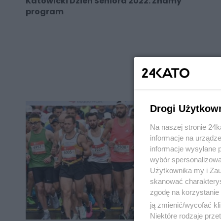
Katowicki Dzień Seniora 2022. Znamy
program
REKLAMA
Drogi Użytkow
Na naszej stronie 24
informacje na urządze
informacje wysyłane 
wybór spersonalizowan
Użytkownika my i Zau
skanować charakterys
zgodę na korzystanie 
ją zmienić/wycofać kl
Niektóre rodzaje prz