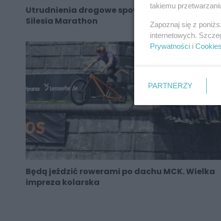
takiemu przetwarzaniu
Utrudnienia drogowe spowodowane biegiem
Silesia Marathon
Zapoznaj się z poniż
internetowych. Szcze
Prywatności
i
Cookie
PARTNERZY
Będą jeździć rowerami po dachu MCK. Wielka
impreza kolarska