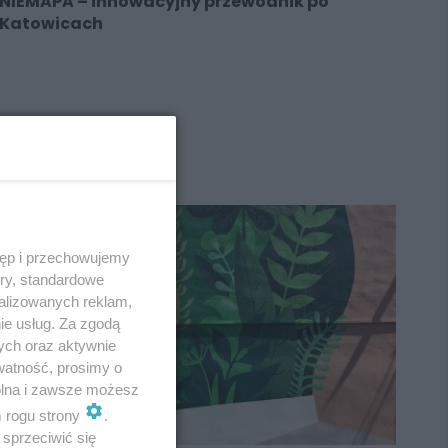
NIEMAPA – innowacyjny przewodnik po
Katowicach
REKLAMA
tęp i przechowujemy
ory, standardowe
alizowanych reklam,
ie usług. Za zgodą
ych oraz aktywnie
watność, prosimy o
wolna i zawsze możesz
m rogu strony
.
sprzeciwić się