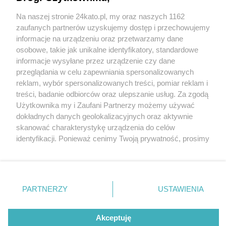
Na naszej stronie 24kato.pl, my oraz naszych 1162
Wydawca mediów
lokalnych
zaufanych partnerów uzyskujemy dostęp i przechowujemy
informacje na urządzeniu oraz przetwarzamy dane
osobowe, takie jak unikalne identyfikatory, standardowe
informacje wysyłane przez urządzenie czy dane
przeglądania w celu zapewniania spersonalizowanych
reklam, wybór spersonalizowanych treści, pomiar reklam i
Nie zapomnij
treści, badanie odbiorców oraz ulepszanie usług. Za zgodą
zapoznać się z:
polityką prywatności
regulamin korzystania z portali
Użytkownika my i Zaufani Partnerzy możemy używać
Twoje
miasto
Skontakuj się
z nami
dokładnych danych geolokalizacyjnych oraz aktywnie
Piekary Śląskie
Kontakt
skanować charakterystykę urządzenia do celów
Chorzów
Wydawca
identyfikacji. Ponieważ cenimy Twoją prywatność, prosimy
Tarnowskie Góry
Redakcja
Ruda Śląska
Newsletter
o zgodę na korzystanie z tych technologii poprzez
Świętochłowice
Reklama
kliknięcie „Akceptuję”. Zgoda jest dobrowolna i zawsze
Tychy
możesz ją zmienić/wycofać klikając przycisk ustawień
Bytom
Katowice
prywatności znajdujący się w lewym dolnym rogu strony
PARTNERZY
USTAWIENIA
Gliwice
. Niektóre rodzaje przetwarzania danych nie wymagają
Zabrze
Zagłębie
zgody użytkownika, ale masz prawo sprzeciwić się
Akceptuję
takiemu przetwarzaniu. Preferencje będą miały