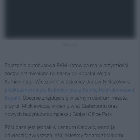
REKLAMA
Zajezdnia autobusowa PKM Katowice ma w przyszłości
zostać przeniesiona na tereny po Kopalni Węgla
Kamiennego "Wieczorek" w dzielnicy Janów-Nikiszowiec,
przekazane miastu Katowice przez Spółkę Restrukturyzacji
Kopalń
. Obecnie znajduje się w samym centrum miasta,
przy ul. Mickiewicza, w cieniu wież Stalexportu oraz
nowych budynków kompleksu Global Office Park.
Póki baza jest jednak w centrum Katowic, warto ją
odwiedzić, zwłaszcza jeśli jesteśmy fanami zbiorkomu.