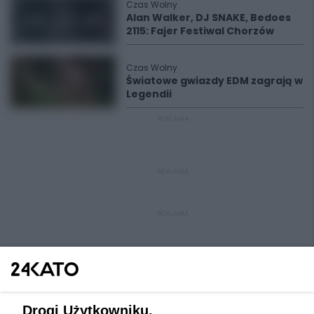
Czas Wolny
Alan Walker, DJ SNAKE, Bedoes
2115: Fajer Festiwal Chorzów
Czas Wolny
Światowe gwiazdy EDM zagrają w
Legendii
REKLAMA
REKLAMA
REKLAMA
Drogi Użytkowniku,